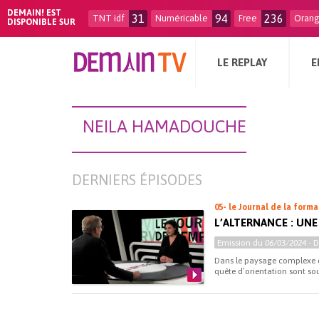
DEMAIN! EST
31
94
236
TNT idf
Numéricable
Free
Oran
DISPONIBLE SUR
LE REPLAY
E
NEILA HAMADOUCHE
DERNIERS ÉPISODES
05- le Journal de la form
L’ALTERNANCE : UNE
Emission du
06/03/2024
- 
Dans le paysage complexe de
quête d’orientation sont sou