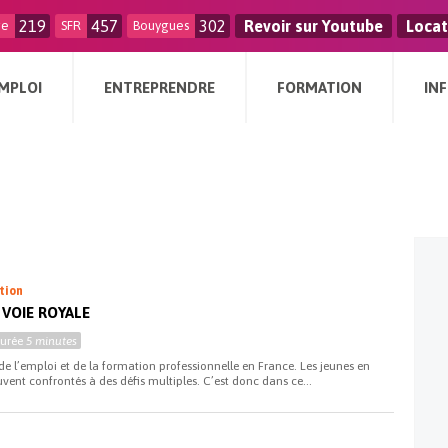
219
457
302
Revoir sur Youtube
Locat
ge
SFR
Bouygues
MPLOI
ENTREPRENDRE
FORMATION
IN
ation
 VOIE ROYALE
Durée
5 minutes
 l’emploi et de la formation professionnelle en France. Les jeunes en
vent confrontés à des défis multiples. C’est donc dans ce...