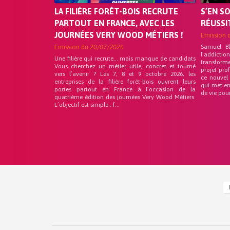
LA FILIÈRE FORÊT-BOIS RECRUTE
S’EN S
PARTOUT EN FRANCE, AVEC LES
RÉUSSI
JOURNÉES VERY WOOD MÉTIERS !
Emission 
Emission du
20/07/2026
Samuel B
l’addicti
Une filière qui recrute… mais manque de candidats
transform
Vous cherchez un métier utile, concret et tourné
projet pro
vers l’avenir ? Les 7, 8 et 9 octobre 2026, les
ce nouvel
entreprises de la filière forêt-bois ouvrent leurs
qui met en
portes partout en France à l’occasion de la
de vie pou
quatrième édition des journées Very Wood Métiers.
L’objectif est simple : f...