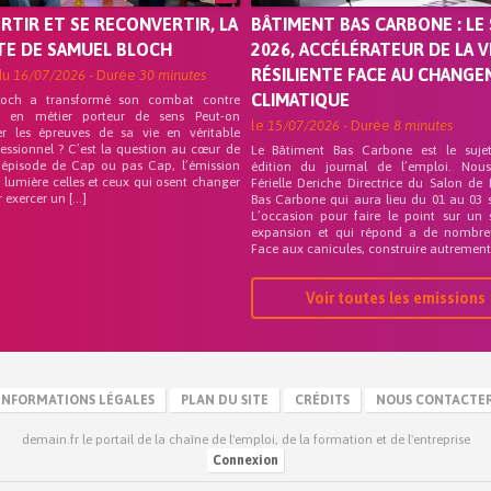
ORTIR ET SE RECONVERTIR, LA
BÂTIMENT BAS CARBONE : LE 
TE DE SAMUEL BLOCH
2026, ACCÉLÉRATEUR DE LA V
RÉSILIENTE FACE AU CHANG
du
16/07/2026
- Durée
30 minutes
CLIMATIQUE
loch a transformé son combat contre
on en métier porteur de sens Peut-on
le
15/07/2026
- Durée
8 minutes
er les épreuves de sa vie en véritable
fessionnel ? C’est la question au cœur de
Le Bâtiment Bas Carbone est le suje
 épisode de Cap ou pas Cap, l’émission
édition du journal de l’emploi. Nou
 lumière celles et ceux qui osent changer
Férielle Deriche Directrice du Salon de
r exercer un […]
Bas Carbone qui aura lieu du 01 au 03 
L’occasion pour faire le point sur un 
expansion et qui répond a de nombre
Face aux canicules, construire autrement 
Voir toutes les emissions
INFORMATIONS LÉGALES
PLAN DU SITE
CRÉDITS
NOUS CONTACTE
demain.fr le portail de la chaîne de l'emploi, de la formation et de l'entreprise
Connexion