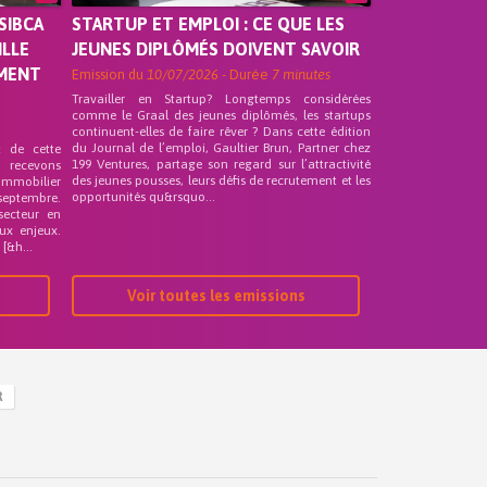
SIBCA
STARTUP ET EMPLOI : CE QUE LES
ILLE
JEUNES DIPLÔMÉS DOIVENT SAVOIR
EMENT
Emission du
10/07/2026
- Durée
7 minutes
Travailler en Startup? Longtemps considérées
comme le Graal des jeunes diplômés, les startups
continuent-elles de faire rêver ? Dans cette édition
du Journal de l’emploi, Gaultier Brun, Partner chez
t de cette
199 Ventures, partage son regard sur l’attractivité
s recevons
des jeunes pousses, leurs défis de recrutement et les
 Immobilier
opportunités qu&rsquo...
septembre.
secteur en
ux enjeux.
[&h...
Voir toutes les emissions
R