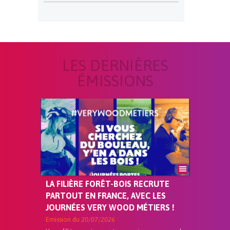
LES DERNIÈRES
ÉMISSIONS
LA FILIÈRE FORÊT-BOIS RECRUTE
PARTOUT EN FRANCE, AVEC LES
JOURNÉES VERY WOOD MÉTIERS !
Emission du
20/07/2026