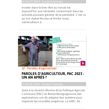
le
02/07/2024
- Durée
6 minutes
Investir dans le bien-être au travail est
aujourd’hui une nécessité, notamment dans les
activités pouvant générer de la pénibilité. C’est ce
qu’ont réalisé Nicolas et Emilie Josso,
ostréiculteurs à...
12 - Paroles d'agriculteur
PAROLES D’AGRICULTEUR, PAC 2023 :
UN AN APRÈS !
le
05/02/2024
- Durée
5 minutes
Suite à la récente réforme de la Politique Agricole
Commune (PAC) en Bresse Bourguignonne des
exploitations ont dû adapter leur système pour
respecter les nouvelles exigences. Le GAEC de...