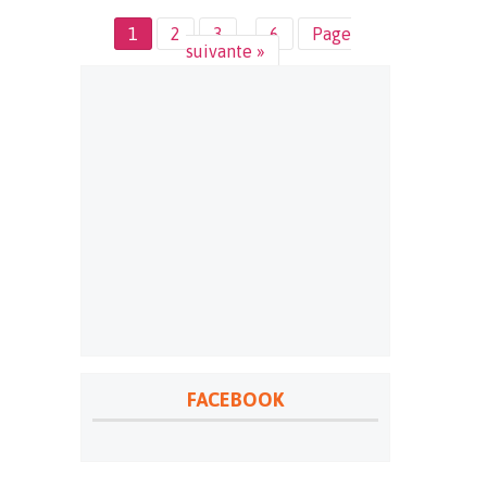
1
2
3
…
6
Page
suivante »
FACEBOOK