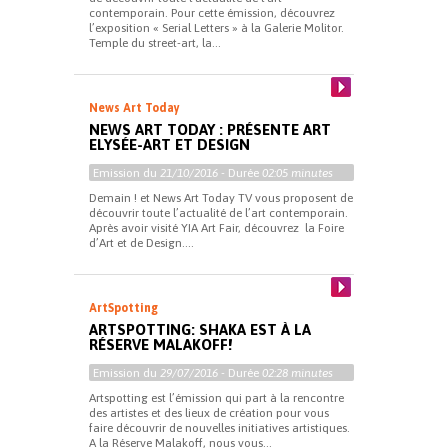
contemporain. Pour cette émission, découvrez
l’exposition « Serial Letters » à la Galerie Molitor.
Temple du street-art, la...
News Art Today
NEWS ART TODAY : PRÉSENTE ART
ELYSÉE-ART ET DESIGN
Emission du
21/10/2016
- Durée
02:05 minutes
Demain ! et News Art Today TV vous proposent de
découvrir toute l’actualité de l’art contemporain.
Après avoir visité YIA Art Fair, découvrez la Foire
d’Art et de Design....
ArtSpotting
ARTSPOTTING: SHAKA EST À LA
RÉSERVE MALAKOFF!
Emission du
29/07/2016
- Durée
02:28 minutes
Artspotting est l’émission qui part à la rencontre
des artistes et des lieux de création pour vous
faire découvrir de nouvelles initiatives artistiques.
A la Réserve Malakoff, nous vous...