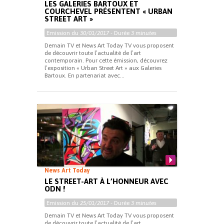
LES GALERIES BARTOUX ET
COURCHEVEL PRÉSENTENT « URBAN
STREET ART »
Emission du
30/01/2017
- Durée
3 minutes
Demain TV et News Art Today TV vous proposent
de découvrir toute l’actualité de l’art
contemporain. Pour cette émission, découvrez
l’exposition « Urban Street Art » aux Galeries
Bartoux. En partenariat avec...
News Art Today
LE STREET-ART À L’HONNEUR AVEC
ODN !
Emission du
25/01/2017
- Durée
3 minutes
Demain TV et News Art Today TV vous proposent
de découvrir toute l’actualité de l’art