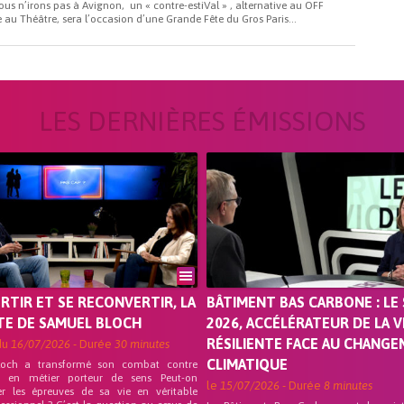
ous n’irons pas à Avignon, un « contre-estiVal » , alternative au OFF
au Théâtre, sera l’occasion d’une Grande Fête du Gros Paris...
LES DERNIÈRES ÉMISSIONS
ORTIR ET SE RECONVERTIR, LA
BÂTIMENT BAS CARBONE : LE 
TE DE SAMUEL BLOCH
2026, ACCÉLÉRATEUR DE LA V
RÉSILIENTE FACE AU CHANG
du
16/07/2026
- Durée
30 minutes
CLIMATIQUE
loch a transformé son combat contre
on en métier porteur de sens Peut-on
le
15/07/2026
- Durée
8 minutes
er les épreuves de sa vie en véritable