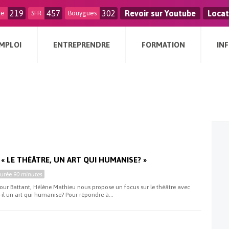
219
457
302
Revoir sur Youtube
Locat
ge
SFR
Bouygues
MPLOI
ENTREPRENDRE
FORMATION
IN
« LE THÉÂTRE, UN ART QUI HUMANISE? »
Durée
90 minutes
our Battant, Hélène Mathieu nous propose un focus sur le théâtre avec
t-il un art qui humanise? Pour répondre à...