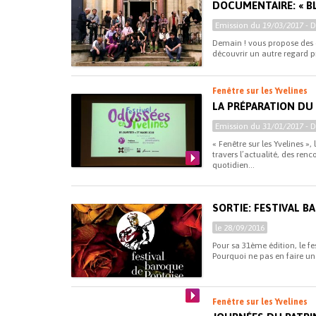
DOCUMENTAIRE: « B
Emission du
19/03/2017
- 
Demain ! vous propose des 
découvrir un autre regard pro
Fenêtre sur les Yvelines
LA PRÉPARATION DU 
Emission du
31/01/2017
- 
« Fenêtre sur les Yvelines »
travers l’actualité, des renc
quotidien...
SORTIE: FESTIVAL 
le 28/09/2016
Pour sa 31ème édition, le f
Pourquoi ne pas en faire une
Fenêtre sur les Yvelines