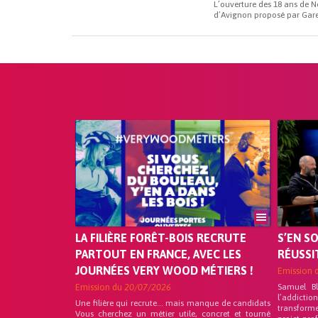
L’ouverture des 18 ans de N
d’Avignon proposé par Gare 
LA FILIÈRE FORÊT-BOIS RECRUTE
S’EN S
PARTOUT EN FRANCE, AVEC LES
RÉUSSI
JOURNÉES VERY WOOD MÉTIERS !
Emission 
Emission du
20/07/2026
Samuel B
l’addicti
Une filière qui recrute… mais manque de candidats
transform
Vous cherchez un métier utile, concret et tourné