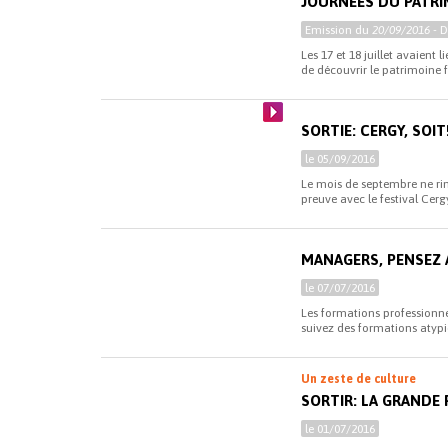
JOURNÉES DU PATRIM
Emission du
20/09/2016
- 
Les 17 et 18 juillet avaient 
de découvrir le patrimoine fr
SORTIE: CERGY, SOIT
le 05/09/2016
Le mois de septembre ne rime
preuve avec le festival Cergy,
MANAGERS, PENSEZ 
le 07/07/2016
Les formations professionne
suivez des formations atypiq
Un zeste de culture
SORTIR: LA GRANDE 
le 01/07/2016