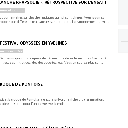
LANCHE RHAPSODIE », RÉTROSPECTIVE SUR L’ENSATT
Durée
74 minutes
documentaires sur des thématiques qui lui sont chères. Vous pourrez
posé par différents réalisateurs sur la ruralité, l’environnement, la ville,...
FESTIVAL ODYSSÉES EN YVELINES
Durée
2 minutes
, l’émission qui vous propose de découvrir le département des Yvelines à
ontres, des initiatives, des découvertes, etc. Vous en saurez plus sur le
BAROQUE DE PONTOISE
estival baroque de Pontoise a encore prévu une riche programmation.
 idée de sortie pour l’un de vos week-ends...