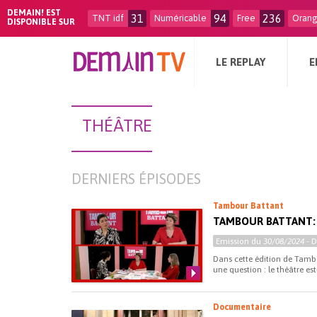
DEMAIN! EST
31
94
236
TNT idf
Numéricable
Free
Oran
DISPONIBLE SUR
LE REPLAY
E
THÉÂTRE
DERNIERS ÉPISODES
Tambour Battant
TAMBOUR BATTANT: 
Emission du
30/08/2024
- 
Dans cette édition de Tamb
une question : le théâtre es
Documentaire