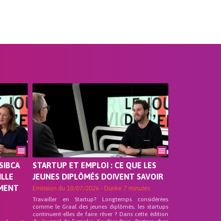
SIBCA
STARTUP ET EMPLOI : CE QUE LES
ILLE
JEUNES DIPLÔMÉS DOIVENT SAVOIR
EMENT
Emission du
10/07/2026
- Durée
7 minutes
Travailler en Startup? Longtemps considérées
comme le Graal des jeunes diplômés, les startups
continuent-elles de faire rêver ? Dans cette édition