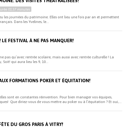
OINE: DES VISITES THÉÂTRALISÉES!
Durée
01:37 minutes
lieu les journées du patrimoine. Elles ont lieu une fois par an et permettent
ançais. Dans les Yvelines, le...
! LE FESTIVAL À NE PAS MANQUER!
 pas qu’avec rentrée scolaire, mais aussi avec rentrée culturelle ! La
 Soit! qui aura lieu les 9, 10...
AUX FORMATIONS POKER ET ÉQUITATION!
lles sont en constantes réinvention. Pour bien manager vos équipes,
ues! Que diriez-vous de vous mettre au poker ou à l’équitation ? Et oui,...
FÊTE DU GROS PARIS À VITRY!