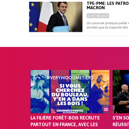
TPE-PME: LES PATR
MACRON
le 07/08/2017
On pourrait presque parler 
années que la majorité des pa
LA FILIÈRE FORÊT-BOIS RECRUTE
S’EN S
PARTOUT EN FRANCE, AVEC LES
RÉUSSI