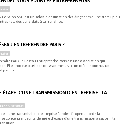
 RENDEZ-VOUS POUR LES ENTREPRENEURS
nutes
? Le Salon SME est un salon à destination des dirigeants d’une start-up ou
ntreprise, des candidats à la franchise,...
ÉSEAU ENTREPRENDRE PARIS ?
nutes
endre Paris Le Réseau Entreprendre Paris est une association qui
rs. Elle propose plusieurs programmes avec un prêt d’honneur, un
 par un...
E ÉTAPE D’UNE TRANSMISSION D’ENTREPRISE : LA
Durée
5 minutes
tape d’une transmission d’entreprise Paroles d’expert aborde la
n se concentrant sur la dernière d’étape d’une transmission à savoir… la
ransition...