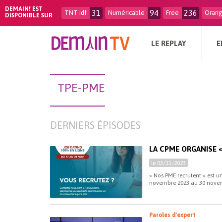
DEMAIN! EST
31
94
236
TNT idf
Numéricable
Free
Oran
DISPONIBLE SUR
LE REPLAY
E
TPE-PME
DERNIERS ÉPISODES
LA CPME ORGANISE 
le 03/11/2023
« Nos PME recrutent » est un
novembre 2023 au 30 novem
Paroles d'expert