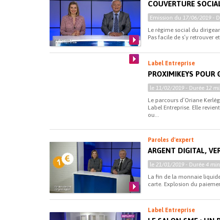
COUVERTURE SOCIAL
Emission du
17/06/2019
- 
Le régime social du dirigea
Pas facile de s’y retrouver
Label Entreprise
PROXIMIKEYS POUR 
le
11/02/2019
- Durée
12 mi
Le parcours d’Oriane Kerlég
Label Entreprise. Elle revie
ou...
Paroles d'expert
ARGENT DIGITAL, VE
le
21/01/2019
- Durée
4 min
La fin de la monnaie liquid
carte. Explosion du paieme
Label Entreprise