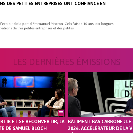
ONS DES PETITES ENTREPRISES ONT CONFIANCE EN
d’exploit de la part d’Emmanuel Macron. Cela faisait 10 ans, dix longues
trons de très petites entreprises et des petites...
LES DERNIÈRES ÉMISSIONS
ORTIR ET SE RECONVERTIR, LA
BÂTIMENT BAS CARBONE : LE 
TE DE SAMUEL BLOCH
2026, ACCÉLÉRATEUR DE LA V