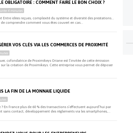
E OBLIGATOIRE : COMMENT FAIRE LE BON CHOIX ?
Durée
4 minutes
nt Entre idées reçues, complexité du système et diversité des prestations…
 et de comprendre comment vous êtes couvert en cas...
GÉRER VOS CLÉS VIA LES COMMERCES DE PROXIMITÉ
nutes
uer, cofondatrice de Proximikeys Oriane est l’invitée de cette émission
nt sur la création de Proximikeys. Cette entreprise vous permet de déposer
RS LA FIN DE LA MONNAIE LIQUIDE
utes
e ? En France plus de 60 % des transactions s’effectuent aujourd’hui par
nt sans contact, développement des règlements via les smartphones,...