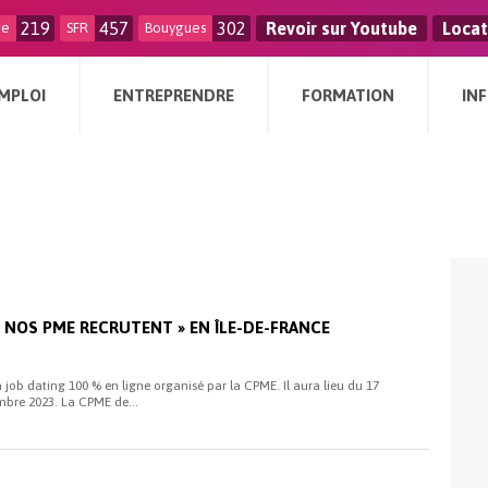
219
457
302
Revoir sur Youtube
Locat
ge
SFR
Bouygues
MPLOI
ENTREPRENDRE
FORMATION
IN
« NOS PME RECRUTENT » EN ÎLE-DE-FRANCE
 job dating 100 % en ligne organisé par la CPME. Il aura lieu du 17
bre 2023. La CPME de...