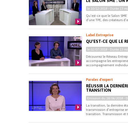
LE SALON SME : UN
le
10/12/2018
- Durée
13 mi
Qu’est-ce que le Salon SME 
d’une TPE, des créateurs d’e
Label Entreprise
QU’EST-CE QUE LE R
le
02/07/2018
- Durée
13 mi
Découvrez le Réseau Entrepr
accompagne les entrepreneu
accompagnement individuel
Paroles d'expert
RÉUSSIR LA DERNIÈR
TRANSITION
Emission du
18/06/2018
- 
La transition, la dernière é
transmission d’entreprise e
transition. Transmission et t