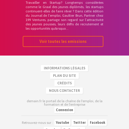
Travailler en Startup? Longtemps considérées
comme le Graal des jeunes diplômés, les startups
continuent-elles de faire rêver ? Dans cette édition
du Journal de l’emploi, Gaultier Brun, Partner chez
199 Ventures, partage son regard sur l’attractivité
des jeunes pousses, leurs défis de recrutement et
les opportunités qu&rsquo...
Voir toutes les emissions
INFORMATIONS LÉGALES
PLAN DU SITE
CRÉDITS
NOUS CONTACTER
demain.fr le portail de la chaîne de l'emploi, de la
formation et de l'entreprise
Connexion
Retrouvez-nous sur :
Youtube
Twitter
Facebook