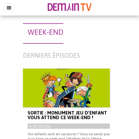
WEEK-END
DERNIERS ÉPISODES
SORTIE : MONUMENT JEU D’ENFANT
VOUS ATTEND CE WEEK-END !
le 22/10/2016
Vos enfants sont en vacances ? Vous ne savez pas
quoi faire ce week-end ? Profitez de la 18ème