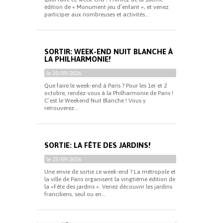
édition de « Monument jeu d’enfant », et venez
participer aux nombreuses et activités...
SORTIR: WEEK-END NUIT BLANCHE À
LA PHILHARMONIE!
le 30/09/2016
Que faire le week-end à Paris ? Pour les 1er et 2
octobre, rendez-vous à la Philharmonie de Paris !
C’est le Weekend Nuit Blanche ! Vous y
retrouverez...
SORTIE: LA FÊTE DES JARDINS!
le 23/09/2016
Une envie de sortie ce week-end ? La métropole et
la ville de Paris organisent la vingtième édition de
la «Fête des jardins ». Venez découvrir les jardins
franciliens, seul ou en...