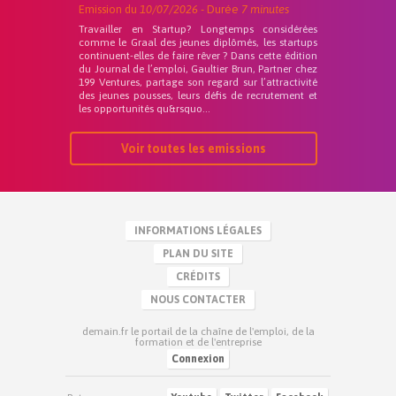
Emission du
10/07/2026
- Durée
7 minutes
Travailler en Startup? Longtemps considérées
comme le Graal des jeunes diplômés, les startups
continuent-elles de faire rêver ? Dans cette édition
du Journal de l’emploi, Gaultier Brun, Partner chez
199 Ventures, partage son regard sur l’attractivité
des jeunes pousses, leurs défis de recrutement et
les opportunités qu&rsquo...
Voir toutes les emissions
INFORMATIONS LÉGALES
PLAN DU SITE
CRÉDITS
NOUS CONTACTER
demain.fr le portail de la chaîne de l'emploi, de la
formation et de l'entreprise
Connexion