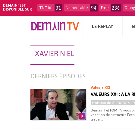
DEMAIN! EST
31
94
236
TNT idf
Numéricable
Free
Oran
DISPONIBLE SUR
LE REPLAY
E
XAVIER NIEL
DERNIERS ÉPISODES
Valeurs XXI
VALEURS XXI : A LA 
Emission du
21/10/2016
- 
Demain ! et FDM TV vous pro
vocation de permettre l’éc
leader...