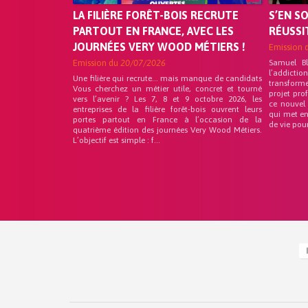
LA FILIÈRE FORÊT-BOIS RECRUTE
S’EN S
PARTOUT EN FRANCE, AVEC LES
RÉUSSI
JOURNÉES VERY WOOD MÉTIERS !
Emission 
Emission du
20/07/2026
Samuel B
l’addicti
Une filière qui recrute… mais manque de candidats
transform
Vous cherchez un métier utile, concret et tourné
projet pro
vers l’avenir ? Les 7, 8 et 9 octobre 2026, les
ce nouvel
entreprises de la filière forêt-bois ouvrent leurs
qui met en
portes partout en France à l’occasion de la
de vie pou
quatrième édition des journées Very Wood Métiers.
L’objectif est simple : f...