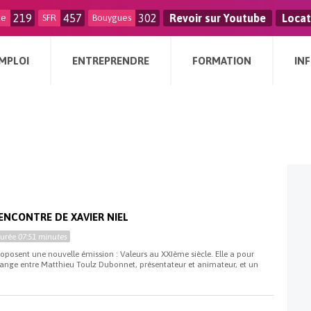
219
457
302
Revoir sur Youtube
Locat
ge
SFR
Bouygues
MPLOI
ENTREPRENDRE
FORMATION
IN
RENCONTRE DE XAVIER NIEL
Durée
07:51 minutes
posent une nouvelle émission : Valeurs au XXIème siècle. Elle a pour
hange entre Matthieu Toulz Dubonnet, présentateur et animateur, et un