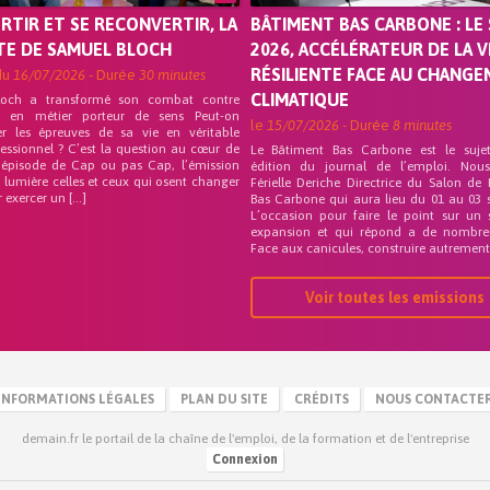
ORTIR ET SE RECONVERTIR, LA
BÂTIMENT BAS CARBONE : LE 
TE DE SAMUEL BLOCH
2026, ACCÉLÉRATEUR DE LA V
RÉSILIENTE FACE AU CHANG
du
16/07/2026
- Durée
30 minutes
CLIMATIQUE
loch a transformé son combat contre
on en métier porteur de sens Peut-on
le
15/07/2026
- Durée
8 minutes
er les épreuves de sa vie en véritable
fessionnel ? C’est la question au cœur de
Le Bâtiment Bas Carbone est le suje
 épisode de Cap ou pas Cap, l’émission
édition du journal de l’emploi. Nou
 lumière celles et ceux qui osent changer
Férielle Deriche Directrice du Salon de
r exercer un […]
Bas Carbone qui aura lieu du 01 au 03 
L’occasion pour faire le point sur un 
expansion et qui répond a de nombre
Face aux canicules, construire autrement 
Voir toutes les emissions
INFORMATIONS LÉGALES
PLAN DU SITE
CRÉDITS
NOUS CONTACTE
demain.fr le portail de la chaîne de l'emploi, de la formation et de l'entreprise
Connexion