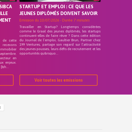
SIBCA
STARTUP ET EMPLOI : CE QUE LES
ILLE
JEUNES DIPLÔMÉS DOIVENT SAVOIR
EMENT
Emission du
10/07/2026
- Durée
7 minutes
Travailler en Startup? Longtemps considérées
comme le Graal des jeunes diplômés, les startups
continuent-elles de faire rêver ? Dans cette édition
du Journal de l’emploi, Gaultier Brun, Partner chez
t de cette
199 Ventures, partage son regard sur l’attractivité
s recevons
des jeunes pousses, leurs défis de recrutement et les
 Immobilier
opportunités qu&rsquo...
septembre.
secteur en
ux enjeux.
[&h...
Voir toutes les emissions
R