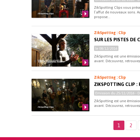
ZikSpotting Clips vous pré
l’affut de nouveaux sons. A
propose...
ZikSpotting : Clip
SUR LES PISTES DE 
le 08/12/2016
ZikSpotting est une émissio
avant. Découvrez, retrouvez
ZikSpotting : Clip
ZIKSPOTTING CLIP :
Emission du
25/11/2016
- 
ZikSpotting est une émissio
avant. Découvrez, retrouvez
1
2