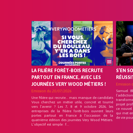
LA FILIÈRE FORÊT-BOIS RECRUTE
S’EN S
PARTOUT EN FRANCE, AVEC LES
RÉUSSI
JOURNÉES VERY WOOD MÉTIERS !
Emission 
Emission du
20/07/2026
Samuel B
l’addicti
Une filière qui recrute… mais manque de candidats
transform
Vous cherchez un métier utile, concret et tourné
projet pro
vers l’avenir ? Les 7, 8 et 9 octobre 2026, les
ce nouvel
entreprises de la filière forêt-bois ouvrent leurs
qui met en
portes partout en France à l’occasion de la
de vie pou
quatrième édition des journées Very Wood Métiers.
L’objectif est simple : f...