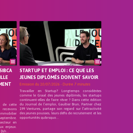
SIBCA
STARTUP ET EMPLOI : CE QUE LES
ILLE
JEUNES DIPLÔMÉS DOIVENT SAVOIR
EMENT
Emission du
10/07/2026
- Durée
7 minutes
Travailler en Startup? Longtemps considérées
comme le Graal des jeunes diplômés, les startups
continuent-elles de faire rêver ? Dans cette édition
du Journal de l’emploi, Gaultier Brun, Partner chez
t de cette
199 Ventures, partage son regard sur l’attractivité
s recevons
des jeunes pousses, leurs défis de recrutement et les
 Immobilier
opportunités qu&rsquo...
septembre.
secteur en
ux enjeux.
[&h...