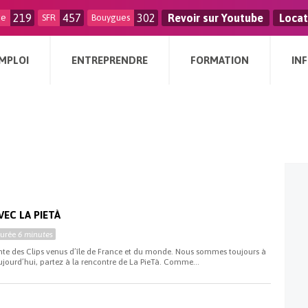
219
457
302
Revoir sur Youtube
Locat
ge
SFR
Bouygues
MPLOI
ENTREPRENDRE
FORMATION
IN
VEC LA PIETÀ
Durée
6 minutes
ente des Clips venus d’île de France et du monde. Nous sommes toujours à
ujourd’hui, partez à la rencontre de La PieTà. Comme...