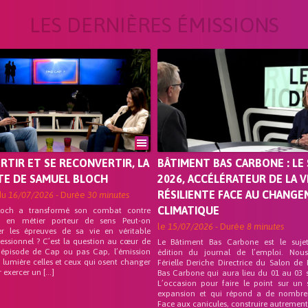
LES DERNIÈRES ÉMISSIONS
ORTIR ET SE RECONVERTIR, LA
BÂTIMENT BAS CARBONE : LE 
TE DE SAMUEL BLOCH
2026, ACCÉLÉRATEUR DE LA V
RÉSILIENTE FACE AU CHANG
du
16/07/2026
- Durée
30 minutes
CLIMATIQUE
loch a transformé son combat contre
on en métier porteur de sens Peut-on
le
15/07/2026
- Durée
8 minutes
er les épreuves de sa vie en véritable
fessionnel ? C’est la question au cœur de
Le Bâtiment Bas Carbone est le suje
 épisode de Cap ou pas Cap, l’émission
édition du journal de l’emploi. Nou
 lumière celles et ceux qui osent changer
Férielle Deriche Directrice du Salon de
r exercer un […]
Bas Carbone qui aura lieu du 01 au 03 
L’occasion pour faire le point sur un 
expansion et qui répond a de nombre
Face aux canicules, construire autrement 