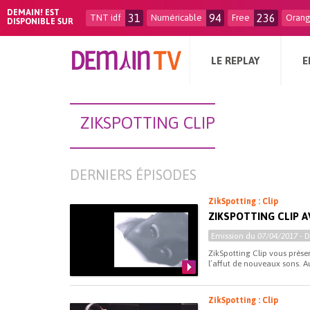
DEMAIN! EST
31
94
236
TNT idf
Numéricable
Free
Oran
DISPONIBLE SUR
LE REPLAY
E
ZIKSPOTTING CLIP
DERNIERS ÉPISODES
ZikSpotting : Clip
ZIKSPOTTING CLIP A
Emission du
07/04/2017
- 
ZikSpotting Clip vous prés
l’affut de nouveaux sons. A
ZikSpotting : Clip