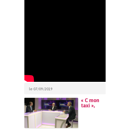
le 07/09/2019
« C mon
taxi »,