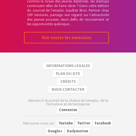
comme le Graal des jeunes diplômés, les startups
continuent-elles de faire rêver ? Dans cette édition
du Journal de l’emploi, Gaultier Brun, Partner chez
199 Ventures, partage son regard sur l’attractivité
des jeunes pousses, leurs défis de recrutement et
les opportunités qu&rsquo...
Voir toutes les emissions
INFORMATIONS LÉGALES
PLAN DU SITE
CRÉDITS
NOUS CONTACTER
demain.fr le portail de la chaîne de l'emploi, de la
formation et de l'entreprise
Connexion
Retrouvez-nous sur :
Youtube
Twitter
Facebook
Google+
Dailymotion