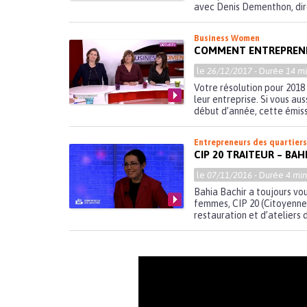
avec Denis Dementhon, dire
Business Women
COMMENT ENTREPREND
le
26/12/2017
- Durée
14 mi
Votre résolution pour 2018
leur entreprise. Si vous au
début d’année, cette émissi
Entrepreneurs des quartier
CIP 20 TRAITEUR – BAH
le
07/11/2016
- Durée
4 min
Bahia Bachir a toujours vo
femmes, CIP 20 (Citoyennes 
restauration et d’ateliers d