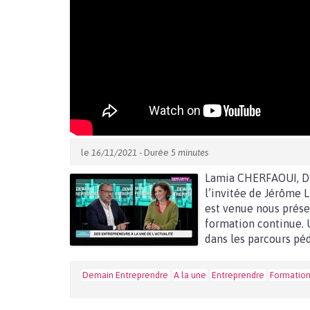
le
16/11/2021
- Durée
5 minutes
Lamia CHERFAOUI, Di
l’invitée de Jérôme 
est venue nous prése
formation continue. U
dans les parcours péd
Demain Entreprendre
A la une
Entreprendre
Formatio