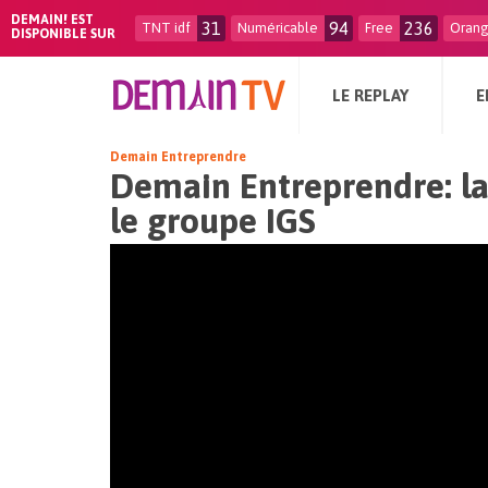
DEMAIN! EST
31
94
236
TNT idf
Numéricable
Free
Oran
DISPONIBLE SUR
LE REPLAY
E
Demain Entreprendre
Demain Entreprendre: la
le groupe IGS