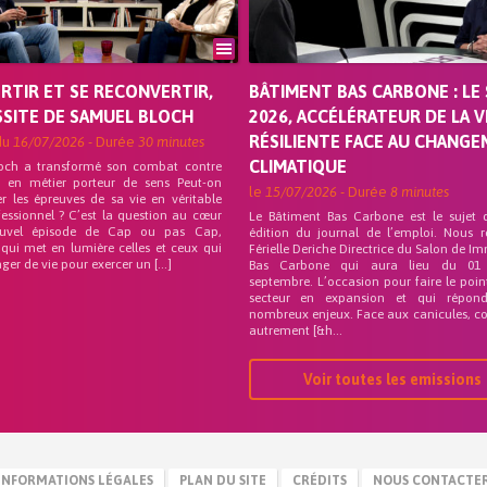
ORTIR ET SE RECONVERTIR,
BÂTIMENT BAS CARBONE : LE 
SSITE DE SAMUEL BLOCH
2026, ACCÉLÉRATEUR DE LA V
RÉSILIENTE FACE AU CHANG
du
16/07/2026
- Durée
30 minutes
CLIMATIQUE
och a transformé son combat contre
on en métier porteur de sens Peut-on
le
15/07/2026
- Durée
8 minutes
r les épreuves de sa vie en véritable
fessionnel ? C’est la question au cœur
Le Bâtiment Bas Carbone est le sujet 
uvel épisode de Cap ou pas Cap,
édition du journal de l’emploi. Nous 
 qui met en lumière celles et ceux qui
Férielle Deriche Directrice du Salon de Im
ger de vie pour exercer un […]
Bas Carbone qui aura lieu du 01
septembre. L’occasion pour faire le poin
secteur en expansion et qui répo
nombreux enjeux. Face aux canicules, co
autrement [&h...
Voir toutes les emissions
INFORMATIONS LÉGALES
PLAN DU SITE
CRÉDITS
NOUS CONTACTE