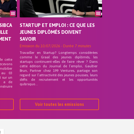
SIBCA
STARTUP ET EMPLOI : CE QUE LES
ILLE
JEUNES DIPLÔMÉS DOIVENT
EMENT
SAVOIR
Emission du
10/07/2026
- Durée
7 minutes
Travailler en Startup? Longtemps considérées
comme le Graal des jeunes diplômés, les
de cette
startups continuent-elles de faire rêver ? Dans
recevons
cette édition du Journal de l’emploi, Gaultier
mobilier
Brun, Partner chez 199 Ventures, partage son
 au 03
regard sur l’attractivité des jeunes pousses, leurs
t sur un
défis de recrutement et les opportunités
nd a de
qu&rsquo...
nstruire
Voir toutes les emissions
R