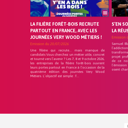
LA FILIÈRE FORÊT-BOIS RECRUTE
S’EN S
PARTOUT EN FRANCE, AVEC LES
LA RÉU
JOURNÉES VERY WOOD MÉTIERS !
Emission 
Emission du
20/07/2026
Samuel Bl
l’addicti
Une filière qui recrute… mais manque de
transforme
candidats Vous cherchez un métier utile, concret
projet pro
et tourné vers l’avenir ? Les 7, 8 et 9 octobre 2026,
de ce no
les entreprises de la filière forêt-bois ouvrent
l’émission
leurs portes partout en France à l’occasion de la
osent chan
quatrième édition des journées Very Wood
Métiers. L’objectif est simple : f...