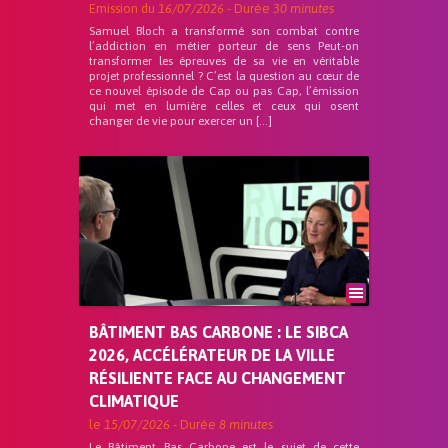
Emission du
16/07/2026
- Durée
30 minutes
Samuel Bloch a transformé son combat contre
l’addiction en métier porteur de sens Peut-on
transformer les épreuves de sa vie en véritable
projet professionnel ? C’est la question au cœur de
ce nouvel épisode de Cap ou pas Cap, l’émission
qui met en lumière celles et ceux qui osent
changer de vie pour exercer un […]
BÂTIMENT BAS CARBONE : LE SIBCA
2026, ACCÉLÉRATEUR DE LA VILLE
RÉSILIENTE FACE AU CHANGEMENT
CLIMATIQUE
le
15/07/2026
- Durée
8 minutes
Le Bâtiment Bas Carbone est le sujet de cette