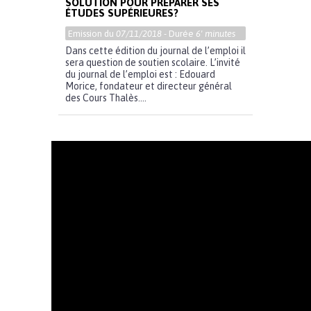
SOLUTION POUR PRÉPARER SES
ÉTUDES SUPÉRIEURES?
Emission du
07/11/2018
- Durée
6' minutes
Dans cette édition du journal de l’emploi il
sera question de soutien scolaire. L’invité
du journal de l’emploi est : Edouard
Morice, fondateur et directeur général
des Cours Thalès....