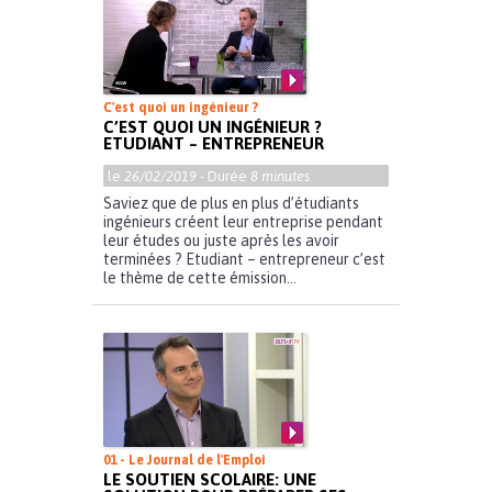
C'est quoi un ingénieur ?
C’EST QUOI UN INGÉNIEUR ?
ETUDIANT – ENTREPRENEUR
le
26/02/2019
- Durée
8 minutes
Saviez que de plus en plus d’étudiants
ingénieurs créent leur entreprise pendant
leur études ou juste après les avoir
terminées ? Etudiant – entrepreneur c’est
le thème de cette émission...
01 - Le Journal de l'Emploi
LE SOUTIEN SCOLAIRE: UNE