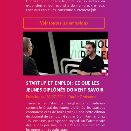
L’occasion pour faire le point sur un secteur en
expansion et qui répond a de nombreux enjeux.
Face aux canicules, construire autrement [&h...
Voir toutes les emissions
STARTUP ET EMPLOI : CE QUE LES
JEUNES DIPLÔMÉS DOIVENT SAVOIR
Emission du
10/07/2026
- Durée
7 minutes
Travailler en Startup? Longtemps considérées
comme le Graal des jeunes diplômés, les startups
continuent-elles de faire rêver ? Dans cette édition
du Journal de l’emploi, Gaultier Brun, Partner chez
199 Ventures, partage son regard sur l’attractivité
des jeunes pousses, leurs défis de recrutement et
les opportunités qu&rsquo...