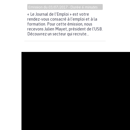
Emission du
03/07/2017
- Durée
6 minutes
« Le Journal de l’Emploi » est votre
rendez-vous consacré à l’emploi et à la
formation. Pour cette émission, nous
recevons Julien Mayet, président de l’USB.
Découvrez un secteur qui recrute...