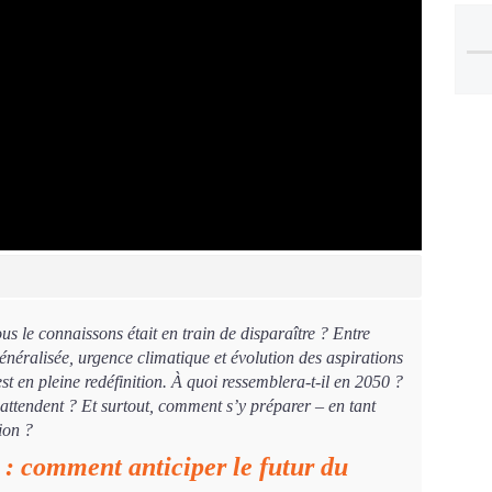
nous le connaissons était en train de disparaître ? Entre
 généralisée, urgence climatique et évolution des aspirations
 est en pleine redéfinition. À quoi ressemblera-t-il en 2050 ?
attendent ? Et surtout, comment s’y préparer – en tant
ion ?
s : comment anticiper le futur du