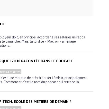
CHE
loyeur doit, en principe, accorder à ses salariés un repos
 le dimanche. Mais, la loi dite « Macron » aménage
tions...
ARQUE 17H10 RACONTÉE DANS LE PODCAST
urée
14 minutes
c’est une marque de prêt à porter féminin, principalement
es. Commencer c’est le nom du podcast qui retrace la
PITECH, ÉCOLE DES MÉTIERS DE DEMAIN !
urée
10 minutes