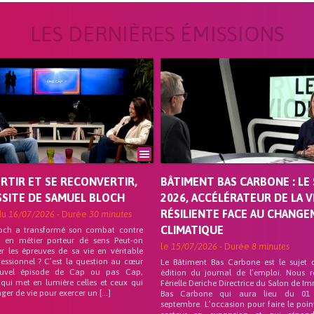
LES DERNIÈRES ÉMISSIONS
ORTIR ET SE RECONVERTIR,
BÂTIMENT BAS CARBONE : LE 
SSITE DE SAMUEL BLOCH
2026, ACCÉLÉRATEUR DE LA V
RÉSILIENTE FACE AU CHANG
du
16/07/2026
- Durée
30 minutes
CLIMATIQUE
och a transformé son combat contre
on en métier porteur de sens Peut-on
le
15/07/2026
- Durée
8 minutes
r les épreuves de sa vie en véritable
fessionnel ? C’est la question au cœur
Le Bâtiment Bas Carbone est le sujet 
uvel épisode de Cap ou pas Cap,
édition du journal de l’emploi. Nous 
 qui met en lumière celles et ceux qui
Férielle Deriche Directrice du Salon de Im
ger de vie pour exercer un […]
Bas Carbone qui aura lieu du 01
septembre. L’occasion pour faire le poin