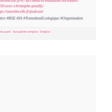
uneetincelle.fr/47-ia-climat-et-mutations-societales-
050-avec-christophe-pouilly/
tps://uneetincelle.fr/podcast/
tive #RSE #IA #TransitionEcologique #Organisation
Accueil
Actualités emploi
Emploi