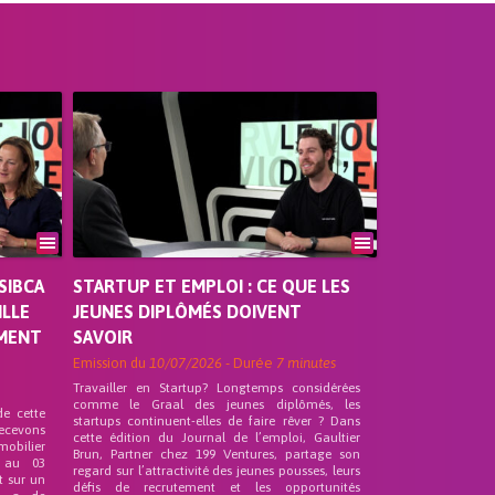
SIBCA
STARTUP ET EMPLOI : CE QUE LES
ILLE
JEUNES DIPLÔMÉS DOIVENT
EMENT
SAVOIR
Emission du
10/07/2026
- Durée
7 minutes
Travailler en Startup? Longtemps considérées
comme le Graal des jeunes diplômés, les
de cette
startups continuent-elles de faire rêver ? Dans
recevons
cette édition du Journal de l’emploi, Gaultier
mobilier
Brun, Partner chez 199 Ventures, partage son
 au 03
regard sur l’attractivité des jeunes pousses, leurs
t sur un
défis de recrutement et les opportunités