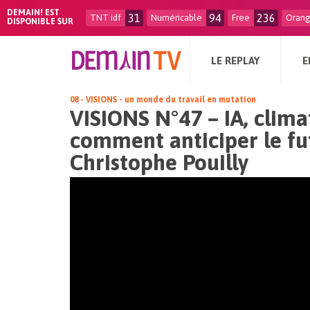
DEMAIN! EST
31
94
236
TNT idf
Numéricable
Free
Oran
DISPONIBLE SUR
LE REPLAY
E
08 - VISIONS - un monde du travail en mutation
VISIONS N°47 – IA, clima
comment anticiper le fu
Christophe Pouilly