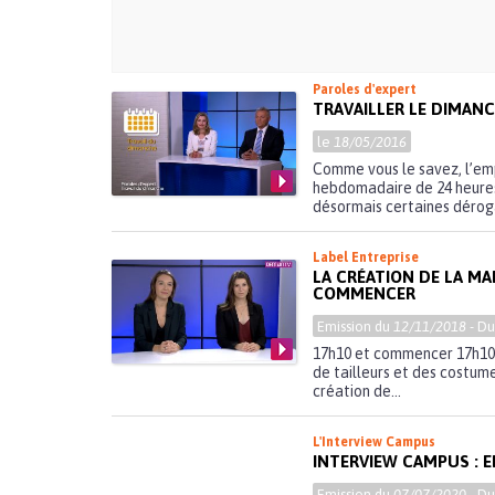
Paroles d'expert
TRAVAILLER LE DIMAN
le
18/05/2016
Comme vous le savez, l’emp
hebdomadaire de 24 heures
désormais certaines déroga
Label Entreprise
LA CRÉATION DE LA M
COMMENCER
Emission du
12/11/2018
- D
17h10 et commencer 17h10 
de tailleurs et des costum
création de...
L'Interview Campus
INTERVIEW CAMPUS : E
Emission du
07/07/2020
- D