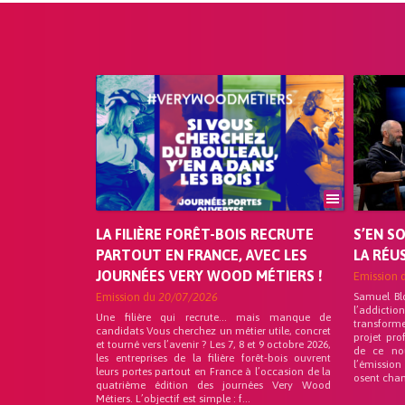
LA FILIÈRE FORÊT-BOIS RECRUTE
S’EN S
PARTOUT EN FRANCE, AVEC LES
LA RÉU
JOURNÉES VERY WOOD MÉTIERS !
Emission 
Emission du
20/07/2026
Samuel Bl
l’addicti
Une filière qui recrute… mais manque de
transforme
candidats Vous cherchez un métier utile, concret
projet pro
et tourné vers l’avenir ? Les 7, 8 et 9 octobre 2026,
de ce no
les entreprises de la filière forêt-bois ouvrent
l’émission
leurs portes partout en France à l’occasion de la
osent chan
quatrième édition des journées Very Wood
Métiers. L’objectif est simple : f...