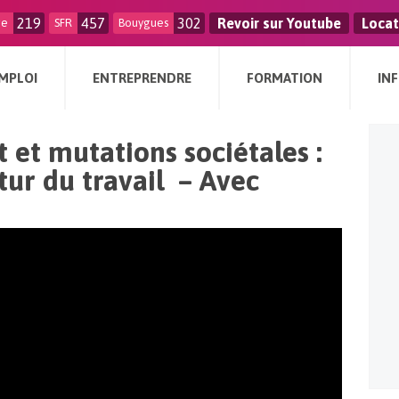
219
457
302
Revoir sur Youtube
Locat
ge
SFR
Bouygues
MPLOI
ENTREPRENDRE
FORMATION
IN
t et mutations sociétales :
tur du travail – Avec