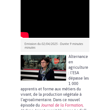
Emission du
02/04/2025
- Durée
9 minutes
minutes
Alternance
en
agriculture
: l’ESA
dépasse les
1 000
apprentis et forme aux métiers du
vivant, de la production végétale à
l’agroalimentaire. Dans ce nouvel
épisode du
Journal de la Formation,