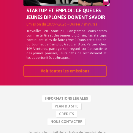
STARTUP ET EMPLOI : CE QUE LES
JEUNES DIPLÔMÉS DOIVENT SAVOIR
Emission du
10/07/2026
- Durée
7 minutes
Travailler en Startup? Longtemps considérées
comme le Graal des jeunes diplômés, les startups
continuent-elles de faire rêver ? Dans cette édition
du Journal de l’emploi, Gaultier Brun, Partner chez
199 Ventures, partage son regard sur l’attractivité
des jeunes pousses, leurs défis de recrutement et
les opportunités qu&rsquo...
Voir toutes les emissions
INFORMATIONS LÉGALES
PLAN DU SITE
CRÉDITS
NOUS CONTACTER
demain.fr le portail de la chaîne de l'emploi, de la