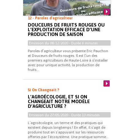
12 - Paroles d'agriculteur
DOUCEURS DE FRUITS ROUGES OU
L’EXPLOITATION EFFICACE D’UNE
PRODUCTION DE SAISON
Emission du
08/12/2020
- Durée
6 minutes
Paroles d’agriculteur vous présente Eric Pauchon
et Douceurs de fruits rouges. Il est l’un des
premiers agriculteurs de Haute-Loire à s’installer
avec pour unique activité, la production de
fruits...
Si On Changeait ?
L’AGROÉCOLOGIE, ET SI ON
CHANGEAIT NOTRE MODÈLE
D’AGRICULTURE ?
Emission du
27/05/2020
- Durée
13 minutes
L’agroécologie, un terme et des pratiques qui
existent depuis longtemps ! En effet, il s’agit de
produire tout en s’appuyant sur les ressources
offertes par l’écosystème. Une pratique somme...