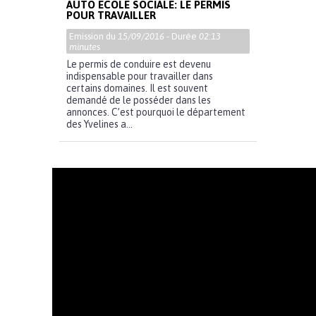
AUTO ECOLE SOCIALE: LE PERMIS
POUR TRAVAILLER
Emission du
15/09/2016
- Durée
02:13
minutes
Le permis de conduire est devenu
indispensable pour travailler dans
certains domaines. Il est souvent
demandé de le posséder dans les
annonces. C’est pourquoi le département
des Yvelines a...