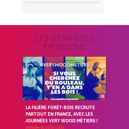
LES DERNIÈRES
ÉMISSIONS
LA FILIÈRE FORÊT-BOIS RECRUTE
PARTOUT EN FRANCE, AVEC LES
JOURNÉES VERY WOOD MÉTIERS !
Emission du
20/07/2026