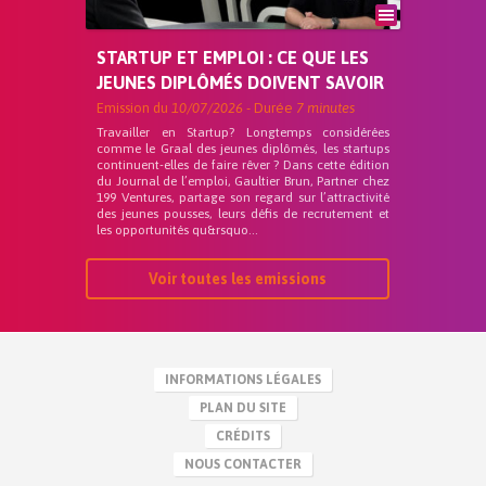
STARTUP ET EMPLOI : CE QUE LES
JEUNES DIPLÔMÉS DOIVENT SAVOIR
Emission du
10/07/2026
- Durée
7 minutes
Travailler en Startup? Longtemps considérées
comme le Graal des jeunes diplômés, les startups
continuent-elles de faire rêver ? Dans cette édition
du Journal de l’emploi, Gaultier Brun, Partner chez
199 Ventures, partage son regard sur l’attractivité
des jeunes pousses, leurs défis de recrutement et
les opportunités qu&rsquo...
Voir toutes les emissions
INFORMATIONS LÉGALES
PLAN DU SITE
CRÉDITS
NOUS CONTACTER