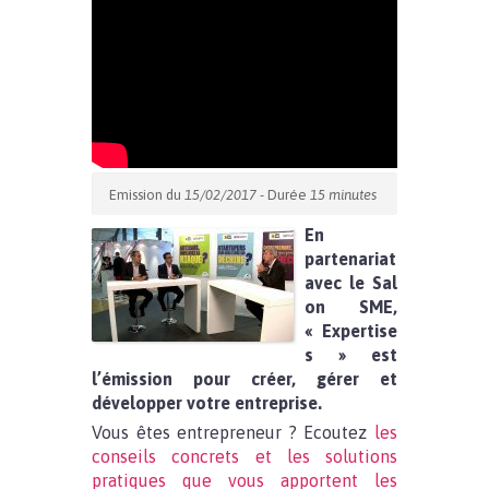
Emission du
15/02/2017
- Durée
15 minutes
En
partenariat
avec le Sal
on SME,
« Expertise
s » est
l’émission pour créer, gérer et
développer votre entreprise.
Vous êtes entrepreneur ? Ecoutez
les
conseils concrets et les solutions
pratiques que vous apportent les