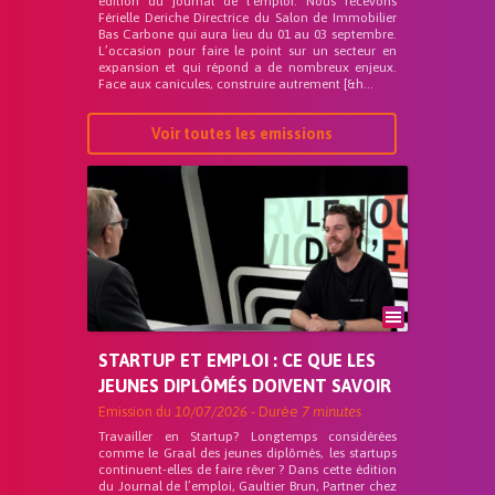
édition du journal de l’emploi. Nous recevons
Férielle Deriche Directrice du Salon de Immobilier
Bas Carbone qui aura lieu du 01 au 03 septembre.
L’occasion pour faire le point sur un secteur en
expansion et qui répond a de nombreux enjeux.
Face aux canicules, construire autrement [&h...
Voir toutes les emissions
STARTUP ET EMPLOI : CE QUE LES
JEUNES DIPLÔMÉS DOIVENT SAVOIR
Emission du
10/07/2026
- Durée
7 minutes
Travailler en Startup? Longtemps considérées
comme le Graal des jeunes diplômés, les startups
continuent-elles de faire rêver ? Dans cette édition
du Journal de l’emploi, Gaultier Brun, Partner chez