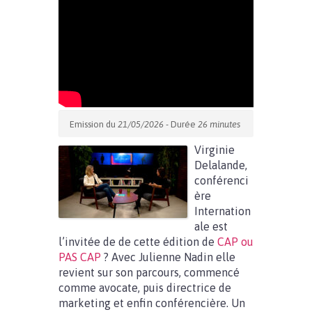
Emission du
21/05/2026
- Durée
26 minutes
Virginie
Delalande,
conférenci
ère
Internation
ale est
l’invitée de de cette édition de
CAP ou
PAS CAP
? Avec Julienne Nadin elle
revient sur son parcours, commencé
comme avocate, puis directrice de
marketing et enfin conférencière. Un