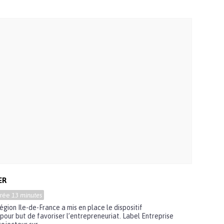
ER
urée
13 minutes
gion Ile-de-France a mis en place le dispositif
 pour but de favoriser l’entrepreneuriat. Label Entreprise