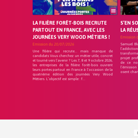
LA FILIÈRE FORÊT-BOIS RECRUTE
S’EN S
PARTOUT EN FRANCE, AVEC LES
LA RÉU
JOURNÉES VERY WOOD MÉTIERS !
Emission 
Emission du
20/07/2026
Samuel Bl
l’addicti
Une filière qui recrute… mais manque de
transforme
candidats Vous cherchez un métier utile, concret
projet pro
et tourné vers l’avenir ? Les 7, 8 et 9 octobre 2026,
de ce no
les entreprises de la filière forêt-bois ouvrent
l’émission
leurs portes partout en France à l’occasion de la
osent chan
quatrième édition des journées Very Wood
Métiers. L’objectif est simple : f...