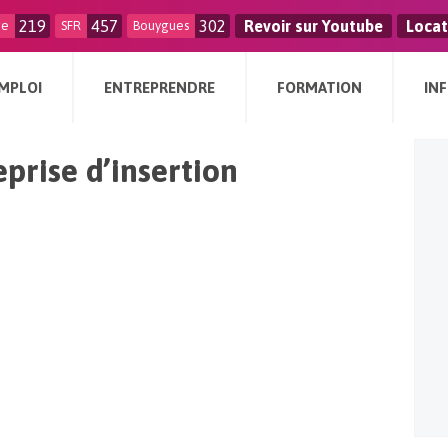
219
457
302
Revoir sur Youtube
Locat
ge
SFR
Bouygues
MPLOI
ENTREPRENDRE
FORMATION
IN
eprise d’insertion