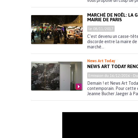
vous propose un coup de pro
MARCHÉ DE NOËL: LA G
MAIRIE DE PARIS
le 08/11/2017
C’est devenu un casse-tête 
discorde entre la maire de 
marché...
News Art Today
NEWS ART TODAY RENC
Emission du
16/12/2016
- D
Demain ! et News Art Today
contemporain. Pour cette é
Jeanne Bucher Jaeger à Pari