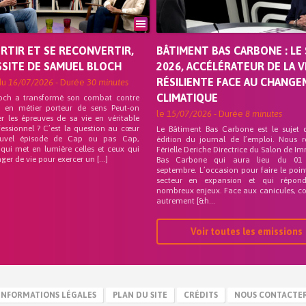
ORTIR ET SE RECONVERTIR,
BÂTIMENT BAS CARBONE : LE 
SSITE DE SAMUEL BLOCH
2026, ACCÉLÉRATEUR DE LA V
RÉSILIENTE FACE AU CHANG
du
16/07/2026
- Durée
30 minutes
CLIMATIQUE
och a transformé son combat contre
on en métier porteur de sens Peut-on
le
15/07/2026
- Durée
8 minutes
r les épreuves de sa vie en véritable
fessionnel ? C’est la question au cœur
Le Bâtiment Bas Carbone est le sujet 
uvel épisode de Cap ou pas Cap,
édition du journal de l’emploi. Nous 
 qui met en lumière celles et ceux qui
Férielle Deriche Directrice du Salon de Im
ger de vie pour exercer un […]
Bas Carbone qui aura lieu du 01
septembre. L’occasion pour faire le poin
secteur en expansion et qui répo
nombreux enjeux. Face aux canicules, co
autrement [&h...
Voir toutes les emissions
INFORMATIONS LÉGALES
PLAN DU SITE
CRÉDITS
NOUS CONTACTE