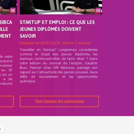
SIBCA
STARTUP ET EMPLOI : CE QUE LES
ILLE
JEUNES DIPLÔMÉS DOIVENT
EMENT
SAVOIR
Emission du
10/07/2026
- Durée
7 minutes
Travailler en Startup? Longtemps considérées
comme le Graal des jeunes diplômés, les
de cette
startups continuent-elles de faire rêver ? Dans
recevons
cette édition du Journal de l’emploi, Gaultier
mobilier
Brun, Partner chez 199 Ventures, partage son
 au 03
regard sur l’attractivité des jeunes pousses, leurs
t sur un
défis de recrutement et les opportunités
nd a de
qu&rsquo...
nstruire
Voir toutes les emissions
R