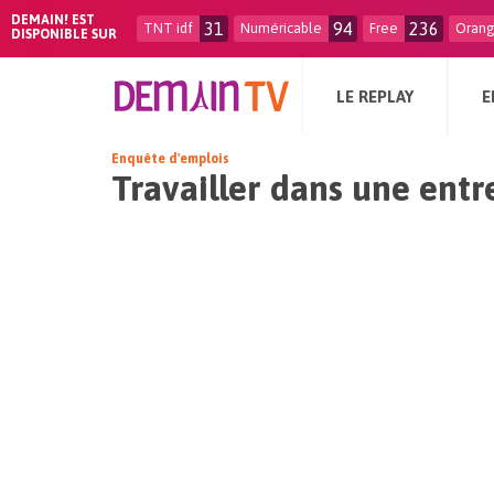
DEMAIN! EST
31
94
236
TNT idf
Numéricable
Free
Oran
DISPONIBLE SUR
LE REPLAY
E
Enquête d'emplois
Travailler dans une entr