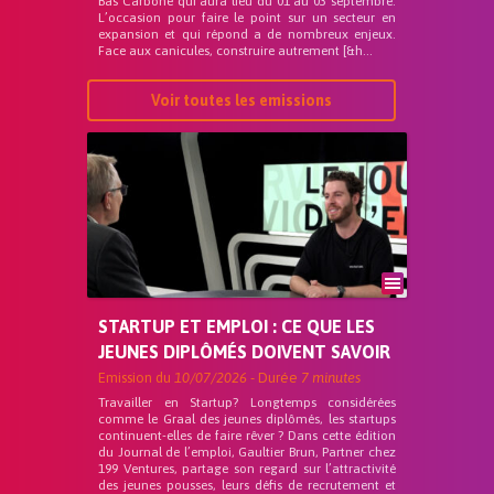
Bas Carbone qui aura lieu du 01 au 03 septembre.
L’occasion pour faire le point sur un secteur en
expansion et qui répond a de nombreux enjeux.
Face aux canicules, construire autrement [&h...
Voir toutes les emissions
STARTUP ET EMPLOI : CE QUE LES
JEUNES DIPLÔMÉS DOIVENT SAVOIR
Emission du
10/07/2026
- Durée
7 minutes
Travailler en Startup? Longtemps considérées
comme le Graal des jeunes diplômés, les startups
continuent-elles de faire rêver ? Dans cette édition
du Journal de l’emploi, Gaultier Brun, Partner chez
199 Ventures, partage son regard sur l’attractivité
des jeunes pousses, leurs défis de recrutement et