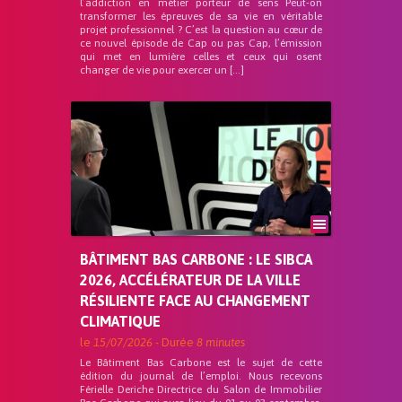
l’addiction en métier porteur de sens Peut-on
transformer les épreuves de sa vie en véritable
projet professionnel ? C’est la question au cœur de
ce nouvel épisode de Cap ou pas Cap, l’émission
qui met en lumière celles et ceux qui osent
changer de vie pour exercer un […]
BÂTIMENT BAS CARBONE : LE SIBCA
2026, ACCÉLÉRATEUR DE LA VILLE
RÉSILIENTE FACE AU CHANGEMENT
CLIMATIQUE
le
15/07/2026
- Durée
8 minutes
Le Bâtiment Bas Carbone est le sujet de cette
édition du journal de l’emploi. Nous recevons
Férielle Deriche Directrice du Salon de Immobilier