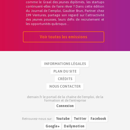
comme le Graal des jeunes diplômés, les startups
continuent-elles de faire rêver ? Dans cette édition
du Journal de l’emploi, Gaultier Brun, Partner chez
199 Ventures, partage son regard sur l’attractivité
des jeunes pousses, leurs défis de recrutement et
les opportunités qu&rsquo...
Voir toutes les emissions
INFORMATIONS LÉGALES
PLAN DU SITE
CRÉDITS
NOUS CONTACTER
demain.fr le portail de la chaîne de l'emploi, de la
formation et de l'entreprise
Connexion
Retrouvez-nous sur :
Youtube
Twitter
Facebook
Google+
Dailymotion