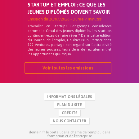
STARTUP ET EMPLOI : CE QUE LES
JEUNES DIPLÔMÉS DOIVENT SAVOIR
Emission du
10/07/2026
- Durée
7 minutes
Travailler en Startup? Longtemps considérées
comme le Graal des jeunes diplômés, les startups
continuent-elles de faire rêver ? Dans cette édition
du Journal de l’emploi, Gaultier Brun, Partner chez
199 Ventures, partage son regard sur l’attractivité
des jeunes pousses, leurs défis de recrutement et
les opportunités qu&rsquo...
Voir toutes les emissions
INFORMATIONS LÉGALES
PLAN DU SITE
CRÉDITS
NOUS CONTACTER
demain.fr le portail de la chaîne de l'emploi, de la
formation et de l'entreprise