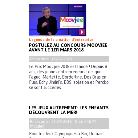
L'agenda de la création d'entreprise
POSTULEZ AU CONCOURS MOOVJEE
AVANT LE 1ER MARS 2018
Emission du
16/02/2018
Le Prix Moovjee 2018 est lancé ! Depuis 8
ans, des jeunes entrepreneurs tels que
Faguo, Marlette, Borderline, Des Bras en
Plus, Echy, Jimini’s, EBS Isolation et Percko
se sont succédés...
LES JEUX AUTREMENT: LES ENFANTS
DÉCOUVRENT LA MER!
Emission du
31/08/2016
- Durée
10:17
minutes
Pour les Jeux Olympiques à Rio, Demain