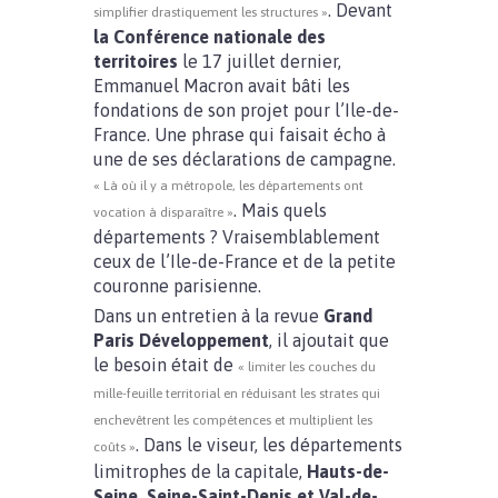
. Devant
simplifier drastiquement les structures »
la Conférence nationale des
territoires
le 17 juillet dernier,
Emmanuel Macron avait bâti les
fondations de son projet pour l’Ile-de-
France. Une phrase qui faisait écho à
une de ses déclarations de campagne.
« Là où il y a métropole, les départements ont
. Mais quels
vocation à disparaître »
départements ? Vraisemblablement
ceux de l’Ile-de-France et de la petite
couronne parisienne.
Dans un entretien à la revue
Grand
Paris Développement
, il ajoutait que
le besoin était de
« limiter les couches du
mille-feuille territorial en réduisant les strates qui
enchevêtrent les compétences et multiplient les
. Dans le viseur, les départements
coûts »
limitrophes de la capitale,
Hauts-de-
Seine, Seine-Saint-Denis et Val-de-