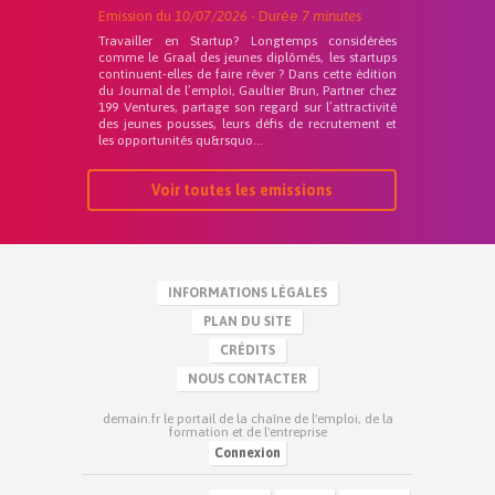
Emission du
10/07/2026
- Durée
7 minutes
Travailler en Startup? Longtemps considérées
comme le Graal des jeunes diplômés, les startups
continuent-elles de faire rêver ? Dans cette édition
du Journal de l’emploi, Gaultier Brun, Partner chez
199 Ventures, partage son regard sur l’attractivité
des jeunes pousses, leurs défis de recrutement et
les opportunités qu&rsquo...
Voir toutes les emissions
INFORMATIONS LÉGALES
PLAN DU SITE
CRÉDITS
NOUS CONTACTER
demain.fr le portail de la chaîne de l'emploi, de la
formation et de l'entreprise
Connexion