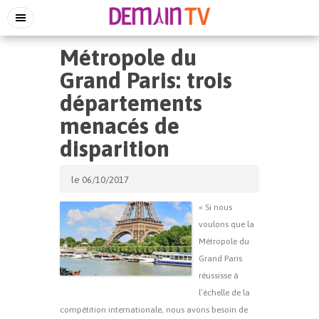
Métropole du
Grand Paris: trois
départements
menacés de
disparition
le 06/10/2017
« Si nous
voulons que la
Métropole du
Grand Paris
réussisse à
l’échelle de la
compétition internationale, nous avons besoin de