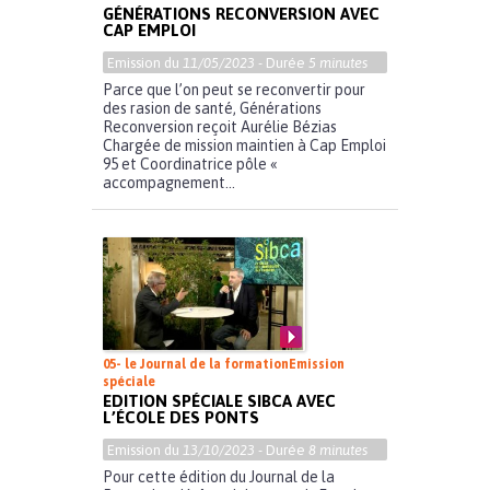
GÉNÉRATIONS RECONVERSION AVEC
CAP EMPLOI
Emission du
11/05/2023
- Durée
5 minutes
Parce que l’on peut se reconvertir pour
des rasion de santé, Générations
Reconversion reçoit Aurélie Bézias
Chargée de mission maintien à Cap Emploi
95 et Coordinatrice pôle «
accompagnement...
05- le Journal de la formation
Emission
spéciale
EDITION SPÉCIALE SIBCA AVEC
L’ÉCOLE DES PONTS
Emission du
13/10/2023
- Durée
8 minutes
Pour cette édition du Journal de la