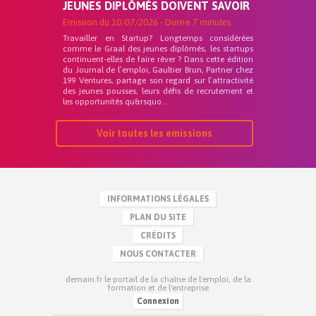
JEUNES DIPLÔMÉS DOIVENT SAVOIR
Emission du
10/07/2026
- Durée
7 minutes
Travailler en Startup? Longtemps considérées
comme le Graal des jeunes diplômés, les startups
continuent-elles de faire rêver ? Dans cette édition
du Journal de l’emploi, Gaultier Brun, Partner chez
199 Ventures, partage son regard sur l’attractivité
des jeunes pousses, leurs défis de recrutement et
les opportunités qu&rsquo...
Voir toutes les emissions
INFORMATIONS LÉGALES
PLAN DU SITE
CRÉDITS
NOUS CONTACTER
demain.fr le portail de la chaîne de l'emploi, de la
formation et de l'entreprise
Connexion