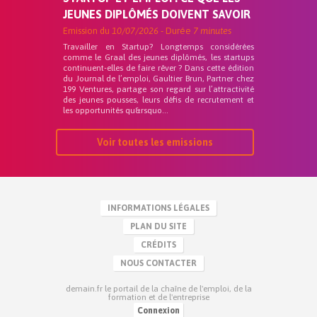
JEUNES DIPLÔMÉS DOIVENT SAVOIR
Emission du
10/07/2026
- Durée
7 minutes
Travailler en Startup? Longtemps considérées
comme le Graal des jeunes diplômés, les startups
continuent-elles de faire rêver ? Dans cette édition
du Journal de l’emploi, Gaultier Brun, Partner chez
199 Ventures, partage son regard sur l’attractivité
des jeunes pousses, leurs défis de recrutement et
les opportunités qu&rsquo...
Voir toutes les emissions
INFORMATIONS LÉGALES
PLAN DU SITE
CRÉDITS
NOUS CONTACTER
demain.fr le portail de la chaîne de l'emploi, de la
formation et de l'entreprise
Connexion