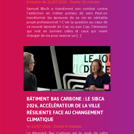
Emission du
16/07/2026
- Durée
30 minutes
Samuel Bloch a transformé son combat contre
l’addiction en métier porteur de sens Peut-on
transformer les épreuves de sa vie en véritable
projet professionnel ? C’est la question au cœur de
ce nouvel épisode de Cap ou pas Cap, l’émission
qui met en lumière celles et ceux qui osent
changer de vie pour exercer un […]
BÂTIMENT BAS CARBONE : LE SIBCA
2026, ACCÉLÉRATEUR DE LA VILLE
RÉSILIENTE FACE AU CHANGEMENT
CLIMATIQUE
le
15/07/2026
- Durée
8 minutes
Le Bâtiment Bas Carbone est le sujet de cette