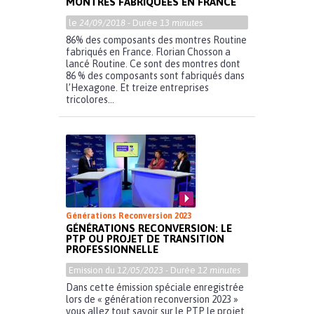
MONTRES FABRIQUÉES EN FRANCE
le
24/09/2018
- Durée
13 minutes
86% des composants des montres Routine
fabriqués en France. Florian Chosson a
lancé Routine. Ce sont des montres dont
86 % des composants sont fabriqués dans
l’Hexagone. Et treize entreprises
tricolores...
Générations Reconversion 2023
GÉNÉRATIONS RECONVERSION: LE
PTP OU PROJET DE TRANSITION
PROFESSIONNELLE
Emission du
12/05/2023
- Durée
12 minutes
Dans cette émission spéciale enregistrée
lors de « génération reconversion 2023 »
vous allez tout savoir sur le PTP le projet