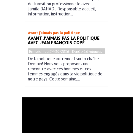
de transition professionnelle avec :–
Jamila BAHADI, Responsable accueil,
information, instruction...
Avant j'aimais pas la politique
AVANT J’AIMAIS PAS LA POLITIQUE
AVEC JEAN FRANÇOIS COPÉ
Emission du
24/10/2016
- Durée
16 minutes
De la politique autrement sur la chaîne
Demain! Nous vous proposons une
rencontre avec ces hommes et ces
femmes engagés dans la vie politique de
notre pays. Cette semaine,...