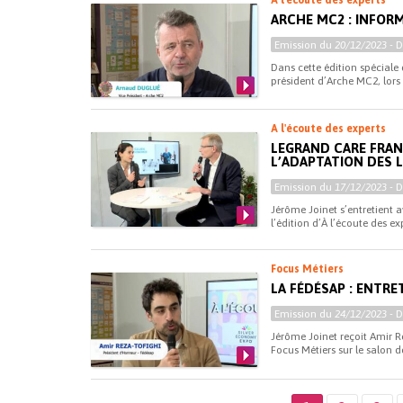
A l'écoute des experts
ARCHE MC2 : INFORM
Emission du
20/12/2023
- 
Dans cette édition spéciale 
président d’Arche MC2, lors d
A l'écoute des experts
LEGRAND CARE FRAN
L’ADAPTATION DES
Emission du
17/12/2023
- 
Jérôme Joinet s’entretient 
l’édition d’À l’écoute des e
Focus Métiers
LA FÉDÉSAP : ENTRE
Emission du
24/12/2023
- 
Jérôme Joinet reçoit Amir R
Focus Métiers sur le salon d