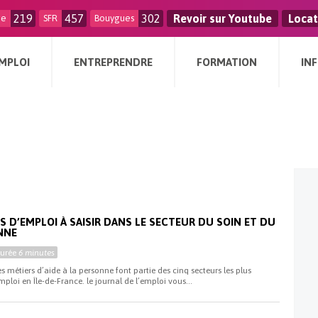
219
457
302
Revoir sur Youtube
Locat
ge
SFR
Bouygues
MPLOI
ENTREPRENDRE
FORMATION
IN
i
 D’EMPLOI À SAISIR DANS LE SECTEUR DU SOIN ET DU
NNE
Durée
6 minutes
es métiers d’aide à la personne font partie des cinq secteurs les plus
ploi en Île-de-France. le journal de l’emploi vous...