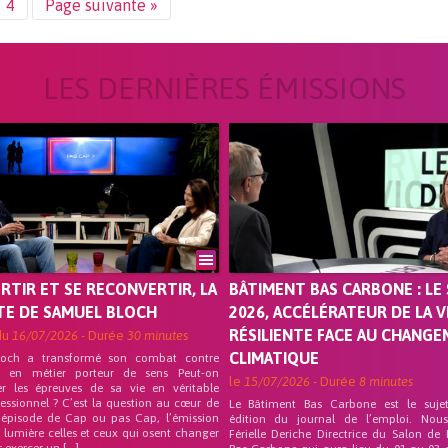
4
Page suivante »
LES DERNIÈRES ÉMISSIONS
ORTIR ET SE RECONVERTIR, LA
BÂTIMENT BAS CARBONE : LE 
TE DE SAMUEL BLOCH
2026, ACCÉLÉRATEUR DE LA V
RÉSILIENTE FACE AU CHANG
du
16/07/2026
- Durée
30 minutes
CLIMATIQUE
loch a transformé son combat contre
on en métier porteur de sens Peut-on
le
15/07/2026
- Durée
8 minutes
er les épreuves de sa vie en véritable
fessionnel ? C’est la question au cœur de
Le Bâtiment Bas Carbone est le suje
 épisode de Cap ou pas Cap, l’émission
édition du journal de l’emploi. Nou
 lumière celles et ceux qui osent changer
Férielle Deriche Directrice du Salon de
r exercer un […]