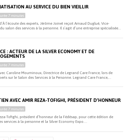
ATISATION AU SERVICE DU BIEN VIEILLIR
Durée
7 minutes
d’À l’écoute des experts, Jérôme Joinet reçoit Arnaud Duglué, Vice-
u salon des services à la personne. Il s’agit d’une entreprise spécialisée...
CE : ACTEUR DE LA SILVER ECONOMY ET DE
 LOGEMENTS
Durée
7 minutes
avec Caroline Mouminoux, Directrice de Legrand Care France, lors de
xperts sur le Salon des Services à la Personne. Legrand Care France,...
TIEN AVEC AMIR REZA-TOFIGHI, PRÉSIDENT D’HONNEUR
Durée
7 minutes
eza-Tofighi, président d’honneur de la Fédésap, pour cette édition de
es services à la personne et la Silver Economy Expo....