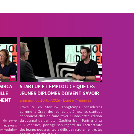
SIBCA
STARTUP ET EMPLOI : CE QUE LES
ILLE
JEUNES DIPLÔMÉS DOIVENT SAVOIR
EMENT
Emission du
10/07/2026
- Durée
7 minutes
Travailler en Startup? Longtemps considérées
comme le Graal des jeunes diplômés, les startups
continuent-elles de faire rêver ? Dans cette édition
du Journal de l’emploi, Gaultier Brun, Partner chez
t de cette
199 Ventures, partage son regard sur l’attractivité
s recevons
des jeunes pousses, leurs défis de recrutement et les
 Immobilier
opportunités qu&rsquo...