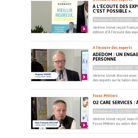
À L’ÉCOUTE DES EXP
C’EST POSSIBLE ».
Emission du
27/12/2023
- 
Jérôme Joinet reçoit Franço
édition d’À l’écoute des expe
A l'écoute des experts
ADEDOM : UN ENGAG
PERSONNE
Emission du
18/12/2023
- 
Jérôme Joinet discute avec 
des experts sur le Salon des
Focus Métiers
O2 CARE SERVICES :
Emission du
21/12/2023
- 
Jérôme Joinet reçoit Jean-Fr
Focus Métiers au salon des s