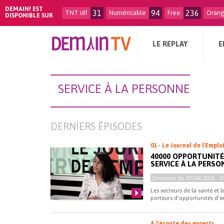
DEMAIN! EST
31
94
236
TNT idf
Numéricable
Free
Oran
DISPONIBLE SUR
LE REPLAY
E
SERVICE À LA PERSONNE
DERNIERS ÉPISODES
01 - Le Journal de l'Emplo
40000 OPPORTUNITÉS
SERVICE À LA PERSO
Emission du
07/04/2025
- 
Les secteurs de la santé et l
porteurs d’opportunités d’em
A l'écoute des experts