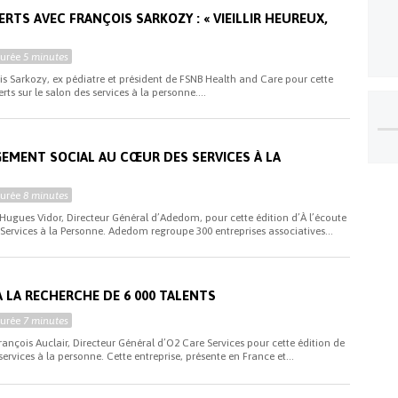
ERTS AVEC FRANÇOIS SARKOZY : « VIEILLIR HEUREUX,
Durée
5 minutes
is Sarkozy, ex pédiatre et président de FSNB Health and Care pour cette
rts sur le salon des services à la personne....
EMENT SOCIAL AU CŒUR DES SERVICES À LA
Durée
8 minutes
Hugues Vidor, Directeur Général d’Adedom, pour cette édition d’À l’écoute
 Services à la Personne. Adedom regroupe 300 entreprises associatives...
 À LA RECHERCHE DE 6 000 TALENTS
Durée
7 minutes
ançois Auclair, Directeur Général d’O2 Care Services pour cette édition de
ervices à la personne. Cette entreprise, présente en France et...