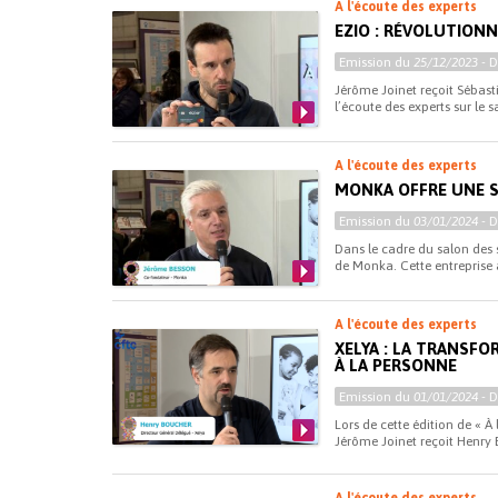
A l'écoute des experts
EZIO : RÉVOLUTIONN
Emission du
25/12/2023
- 
Jérôme Joinet reçoit Sébasti
l’écoute des experts sur le 
A l'écoute des experts
MONKA OFFRE UNE S
Emission du
03/01/2024
- 
Dans le cadre du salon des 
de Monka. Cette entreprise 
A l'écoute des experts
XELYA : LA TRANSF
À LA PERSONNE
Emission du
01/01/2024
- 
Lors de cette édition de « À 
Jérôme Joinet reçoit Henry 