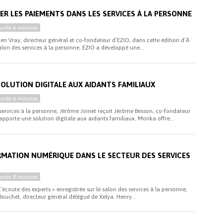
ER LES PAIEMENTS DANS LES SERVICES À LA PERSONNE
Durée
6 minutes
en Vray, directeur général et co-fondateur d’EZIO, dans cette édition d’À
salon des services à la personne. EZIO a développé une...
OLUTION DIGITALE AUX AIDANTS FAMILIAUX
Durée
6 minutes
services à la personne, Jérôme Joinet reçoit Jérôme Besson, co-fondateur
apporte une solution digitale aux aidants familiaux. Monka offre...
ORMATION NUMÉRIQUE DANS LE SECTEUR DES SERVICES
Durée
8 minutes
l’écoute des experts » enregistrée sur le salon des services à la personne,
Bouchet, directeur général délégué de Xelya. Henry...