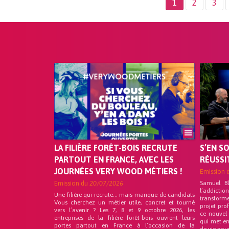
1
2
3
LA FILIÈRE FORÊT-BOIS RECRUTE
S’EN S
PARTOUT EN FRANCE, AVEC LES
RÉUSSI
JOURNÉES VERY WOOD MÉTIERS !
Emission 
Emission du
20/07/2026
Samuel B
l’addicti
Une filière qui recrute… mais manque de candidats
transform
Vous cherchez un métier utile, concret et tourné
projet pro
vers l’avenir ? Les 7, 8 et 9 octobre 2026, les
ce nouvel
entreprises de la filière forêt-bois ouvrent leurs
qui met en
portes partout en France à l’occasion de la
de vie pou