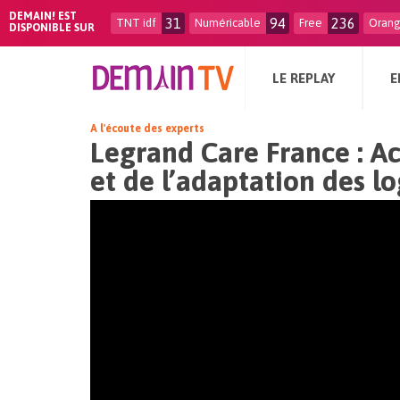
DEMAIN! EST
31
94
236
TNT idf
Numéricable
Free
Oran
DISPONIBLE SUR
LE REPLAY
E
A l'écoute des experts
Legrand Care France : A
et de l’adaptation des 