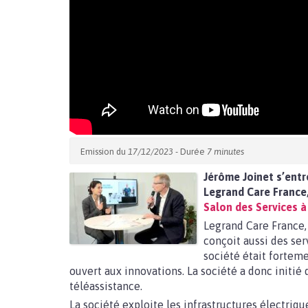
Emission du
17/12/2023
- Durée
7 minutes
Jérôme Joinet s’entr
Legrand Care France, 
Salon des Services à
Legrand Care France, 
conçoit aussi des ser
société était fortem
ouvert aux innovations. La société a donc initié
téléassistance.
La société exploite les infrastructures électriq