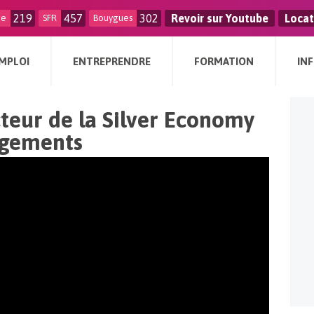
219
457
302
Revoir sur Youtube
Locat
ge
SFR
Bouygues
MPLOI
ENTREPRENDRE
FORMATION
IN
cteur de la Silver Economy
logements