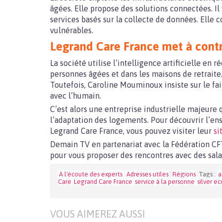
âgées. Elle propose des solutions connectées. Il 
services basés sur la collecte de données. Elle c
vulnérables.
Legrand Care France met à contri
La société utilise l’intelligence artificielle en
personnes âgées et dans les maisons de retraite.
Toutefois, Caroline Mouminoux insiste sur le fa
avec l’humain.
C’est alors une entreprise industrielle majeure
l’adaptation des logements. Pour découvrir l’en
Legrand Care France, vous pouvez visiter leur
si
Demain TV en partenariat avec la Fédération CFT
pour vous proposer des rencontres avec des salar
A l'écoute des experts
Adresses utiles
Régions
Tags :
a
Care
Legrand Care France
service à la personne
silver e
VOUS AIMEREZ AUSSI