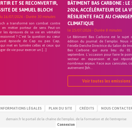
ORTIR ET SE RECONVERTIR,
BÂTIMENT BAS CARBONE : LE 
SSITE DE SAMUEL BLOCH
2026, ACCÉLÉRATEUR DE LA V
RÉSILIENTE FACE AU CHANG
du
16/07/2026
- Durée
30 minutes
CLIMATIQUE
och a transformé son combat contre
on en métier porteur de sens Peut-on
le
15/07/2026
- Durée
8 minutes
r les épreuves de sa vie en véritable
fessionnel ? C’est la question au cœur
Le Bâtiment Bas Carbone est le sujet 
uvel épisode de Cap ou pas Cap,
édition du journal de l’emploi. Nous 
 qui met en lumière celles et ceux qui
Férielle Deriche Directrice du Salon de Im
ger de vie pour exercer un […]
Bas Carbone qui aura lieu du 01
septembre. L’occasion pour faire le poin
secteur en expansion et qui répo
nombreux enjeux. Face aux canicules, co
autrement [&h...
Voir toutes les emissions
INFORMATIONS LÉGALES
PLAN DU SITE
CRÉDITS
NOUS CONTACTE
demain.fr le portail de la chaîne de l'emploi, de la formation et de l'entreprise
Connexion