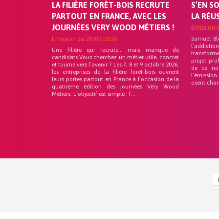
LA FILIÈRE FORÊT-BOIS RECRUTE
S’EN S
PARTOUT EN FRANCE, AVEC LES
LA RÉU
JOURNÉES VERY WOOD MÉTIERS !
Emission 
Emission du
20/07/2026
Samuel Bl
l’addicti
Une filière qui recrute… mais manque de
transforme
candidats Vous cherchez un métier utile, concret
projet pro
et tourné vers l’avenir ? Les 7, 8 et 9 octobre 2026,
de ce no
les entreprises de la filière forêt-bois ouvrent
l’émission
leurs portes partout en France à l’occasion de la
osent chan
quatrième édition des journées Very Wood
Métiers. L’objectif est simple : f...