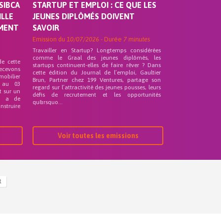
SIBCA
STARTUP ET EMPLOI : CE QUE LES
ILLE
JEUNES DIPLÔMÉS DOIVENT
EMENT
SAVOIR
Emission du
10/07/2026
- Durée
7 minutes
Travailler en Startup? Longtemps considérées
comme le Graal des jeunes diplômés, les
de cette
startups continuent-elles de faire rêver ? Dans
recevons
cette édition du Journal de l’emploi, Gaultier
mobilier
Brun, Partner chez 199 Ventures, partage son
 au 03
regard sur l’attractivité des jeunes pousses, leurs
t sur un
défis de recrutement et les opportunités
nd a de
qu&rsquo...
nstruire
Voir toutes les emissions
R