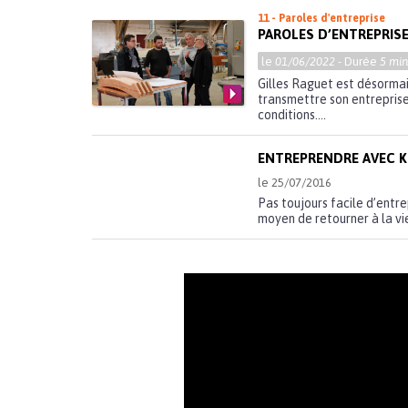
11 - Paroles d'entreprise
PAROLES D’ENTREPRISE
le
01/06/2022
- Durée
5 min
Gilles Raguet est désormais
transmettre son entreprise 
conditions....
ENTREPRENDRE AVEC 
le 25/07/2016
Pas toujours facile d’entre
moyen de retourner à la vie