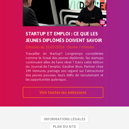
STARTUP ET EMPLOI : CE QUE LES
JEUNES DIPLÔMÉS DOIVENT SAVOIR
Emission du
10/07/2026
- Durée
7 minutes
Travailler en Startup? Longtemps considérées
comme le Graal des jeunes diplômés, les startups
continuent-elles de faire rêver ? Dans cette édition
du Journal de l’emploi, Gaultier Brun, Partner chez
199 Ventures, partage son regard sur l’attractivité
des jeunes pousses, leurs défis de recrutement et
les opportunités qu&rsquo...
Voir toutes les emissions
INFORMATIONS LÉGALES
PLAN DU SITE