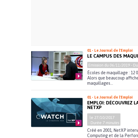
01 - Le Journal de l'Emploi
LE CAMPUS DES MAQUI
Emission du
06/11/2019
- D
Écoles de maquillage : 12 
Alors que beaucoup affichen
maquillages...
01 - Le Journal de l'Emploi
EMPLOI: DÉCOUVREZ L
NETXP
le 27/10/2017
- Durée
7 minutes
Créé en 2001, NetXP interv
Computing et de la Perfor