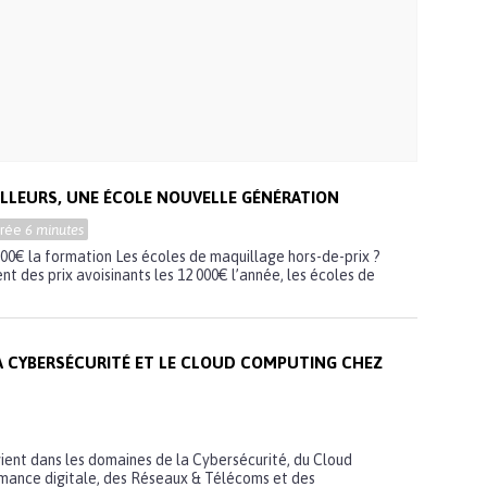
LLEURS, UNE ÉCOLE NOUVELLE GÉNÉRATION
urée
6 minutes
000€ la formation Les écoles de maquillage hors-de-prix ?
t des prix avoisinants les 12 000€ l’année, les écoles de
A CYBERSÉCURITÉ ET LE CLOUD COMPUTING CHEZ
ient dans les domaines de la Cybersécurité, du Cloud
mance digitale, des Réseaux & Télécoms et des