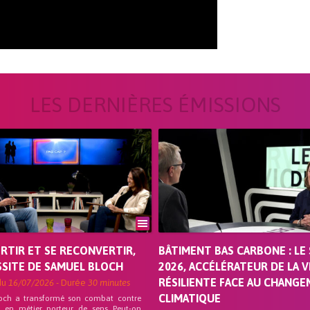
LES DERNIÈRES ÉMISSIONS
ORTIR ET SE RECONVERTIR,
BÂTIMENT BAS CARBONE : LE 
SSITE DE SAMUEL BLOCH
2026, ACCÉLÉRATEUR DE LA V
RÉSILIENTE FACE AU CHANG
du
16/07/2026
- Durée
30 minutes
CLIMATIQUE
och a transformé son combat contre
on en métier porteur de sens Peut-on