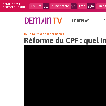
DEMAIN! EST
31
94
236
TNT idf
Numéricable
Free
Oran
DISPONIBLE SUR
LE REPLAY
E
05- le Journal de la formation
Réforme du CPF : quel i