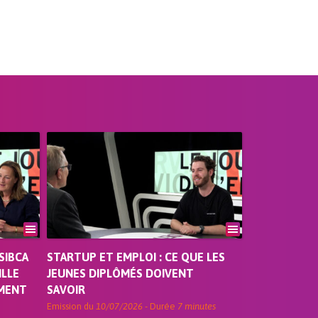
SIBCA
STARTUP ET EMPLOI : CE QUE LES
ILLE
JEUNES DIPLÔMÉS DOIVENT
EMENT
SAVOIR
Emission du
10/07/2026
- Durée
7 minutes