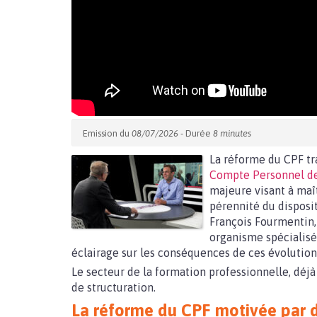
Emission du
08/07/2026
- Durée
8 minutes
La réforme du CPF tr
Compte Personnel de
majeure visant à maît
pérennité du disposit
François Fourmentin
organisme spécialisé
éclairage sur les conséquences de ces évolution
Le secteur de la formation professionnelle, déj
de structuration.
La réforme du CPF motivée par d