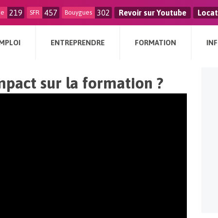
219
457
302
Revoir sur Youtube
Locat
ge
SFR
Bouygues
MPLOI
ENTREPRENDRE
FORMATION
IN
mpact sur la formation ?