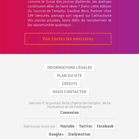
comme le Graal des jeunes diplômés, les startups
continuent-elles de faire rêver ? Dans cette édition
du Journal de l’emploi, Gaultier Brun, Partner chez
199 Ventures, partage son regard sur l’attractivité
des jeunes pousses, leurs défis de recrutement et
les opportunités qu&rsquo...
Voir toutes les emissions
INFORMATIONS LÉGALES
PLAN DU SITE
CRÉDITS
NOUS CONTACTER
demain.fr le portail de la chaîne de l'emploi, de la
formation et de l'entreprise
Connexion
Retrouvez-nous sur :
Youtube
Twitter
Facebook
Google+
Dailymotion