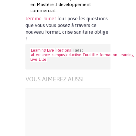
en Mastère 1 développement
commercial…
Jérôme Joinet
leur pose les questions
que vous vous posez à travers ce
nouveau format, crise sanitaire oblige
!
Learning Live
Régions
Tags :
alternance
campus
eductive
EuraLille
formation
Learning
Live
Lille
VOUS AIMEREZ AUSSI