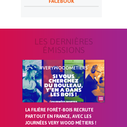
FACEBOOK
LES DERNIÈRES
ÉMISSIONS
LA FILIÈRE FORÊT-BOIS RECRUTE
PARTOUT EN FRANCE, AVEC LES
JOURNÉES VERY WOOD MÉTIERS !