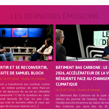
LES DERNIÈRES ÉMISSIONS
ORTIR ET SE RECONVERTIR,
BÂTIMENT BAS CARBONE : LE 
SSITE DE SAMUEL BLOCH
2026, ACCÉLÉRATEUR DE LA V
RÉSILIENTE FACE AU CHANG
du
16/07/2026
- Durée
30 minutes
CLIMATIQUE
och a transformé son combat contre
on en métier porteur de sens Peut-on
le
15/07/2026
- Durée
8 minutes
r les épreuves de sa vie en véritable
fessionnel ? C’est la question au cœur
Le Bâtiment Bas Carbone est le sujet 
uvel épisode de Cap ou pas Cap,
édition du journal de l’emploi. Nous 
 qui met en lumière celles et ceux qui
Férielle Deriche Directrice du Salon de Im
ger de vie pour exercer un […]
Bas Carbone qui aura lieu du 01