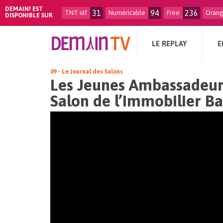
DEMAIN! EST
31
94
236
TNT idf
Numéricable
Free
Oran
DISPONIBLE SUR
LE REPLAY
E
09 - Le Journal des Salons
Les Jeunes Ambassadeur
Salon de l’Immobilier B