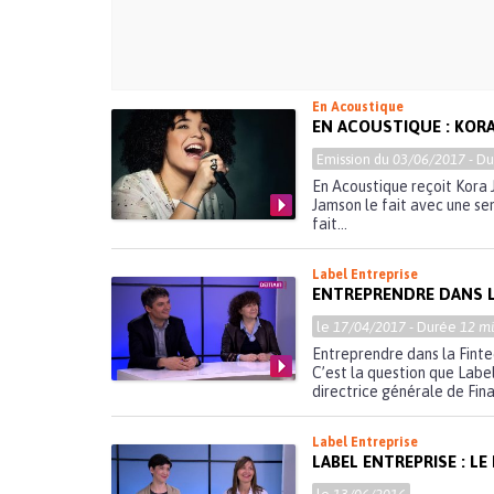
En Acoustique
EN ACOUSTIQUE : KOR
Emission du
03/06/2017
- D
En Acoustique reçoit Kora J
Jamson le fait avec une sen
fait...
Label Entreprise
ENTREPRENDRE DANS L
le
17/04/2017
- Durée
12 mi
Entreprendre dans la Finte
C’est la question que Label
directrice générale de Fina
Label Entreprise
LABEL ENTREPRISE : LE