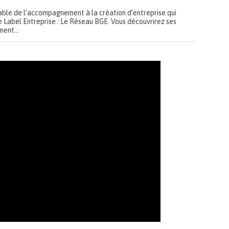
able de l’accompagnement à la création d’entreprise qui
de Label Entreprise : Le Réseau BGE. Vous découvrirez ses
ment...