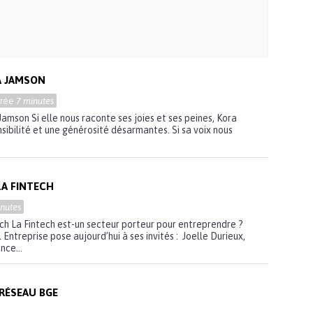
A JAMSON
urée
7 minutes
amson Si elle nous raconte ses joies et ses peines, Kora
sibilité et une générosité désarmantes. Si sa voix nous
A FINTECH
nutes
ch La Fintech est-un secteur porteur pour entreprendre ?
 Entreprise pose aujourd’hui à ses invités : Joelle Durieux,
nce...
 RÉSEAU BGE