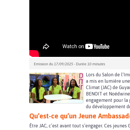
Emission du
17/09/2025
- Durée
10 minutes
Lors du Salon de l’I
a mis en lumière une 
Climat (JAC) de Guya
BENOIT et Noédwine
engagement pour la p
du développement du
Qu’est-ce qu’un Jeune Ambassad
Être JAC, c’est avant tout s’engager. Ces jeunes G