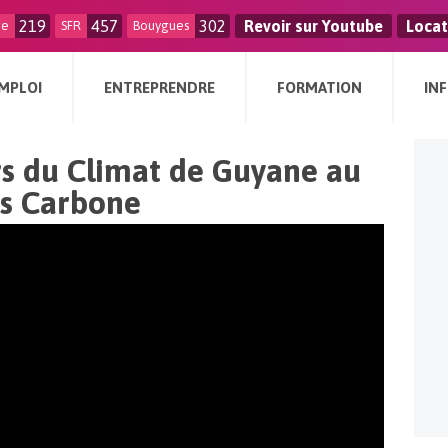
219
457
302
Revoir sur Youtube
Locat
ge
SFR
Bouygues
MPLOI
ENTREPRENDRE
FORMATION
IN
s du Climat de Guyane au
as Carbone