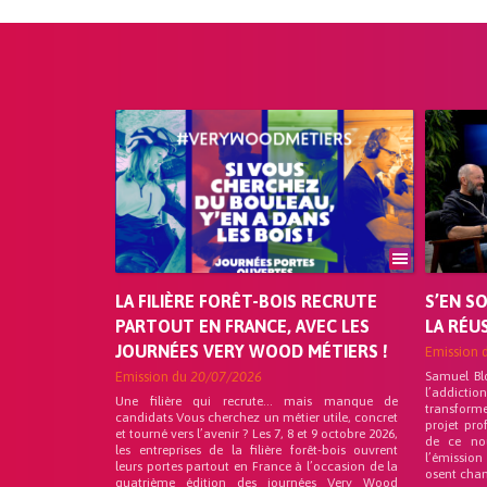
LA FILIÈRE FORÊT-BOIS RECRUTE
S’EN S
PARTOUT EN FRANCE, AVEC LES
LA RÉU
JOURNÉES VERY WOOD MÉTIERS !
Emission 
Emission du
20/07/2026
Samuel Bl
l’addicti
Une filière qui recrute… mais manque de
transforme
candidats Vous cherchez un métier utile, concret
projet pro
et tourné vers l’avenir ? Les 7, 8 et 9 octobre 2026,
de ce no
les entreprises de la filière forêt-bois ouvrent
l’émission
leurs portes partout en France à l’occasion de la
osent chan
quatrième édition des journées Very Wood