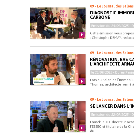
09 - Le Journal des Salons
DIAGNOSTIC IMMOBIL
CARBONE
Emission du
24/09/2025
- 
Cette émission vous propose
: Christophe DEMAY, rédacte
09 - Le Journal des Salons
RÉNOVATION, BAS C
L’ARCHITECTE ARN
le
23/09/2025
- Durée
7 min
Lors du Salon de l’Immobili
Thomas, architecte formé à 
09 - Le Journal des Salons
SE LANCER DANS L’I
Emission du
22/09/2025
- 
Franck PETEL directeur ac
l’ESSEC et titulaire de la C
du...