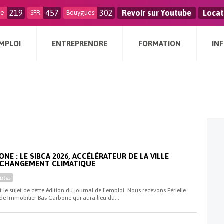
219
457
302
Revoir sur Youtube
Locat
ge
SFR
Bouygues
MPLOI
ENTREPRENDRE
FORMATION
IN
i
NE : LE SIBCA 2026, ACCÉLÉRATEUR DE LA VILLE
U CHANGEMENT CLIMATIQUE
utes
le sujet de cette édition du journal de l’emploi. Nous recevons Férielle
 de Immobilier Bas Carbone qui aura lieu du...