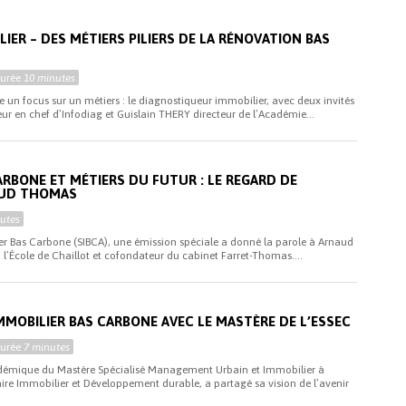
IER – DES MÉTIERS PILIERS DE LA RÉNOVATION BAS
Durée
10 minutes
 un focus sur un métiers : le diagnostiqueur immobilier, avec deux invités
ur en chef d’Infodiag et Guislain THERY directeur de l’Académie...
ARBONE ET MÉTIERS DU FUTUR : LE REGARD DE
AUD THOMAS
utes
er Bas Carbone (SIBCA), une émission spéciale a donné la parole à Arnaud
l’École de Chaillot et cofondateur du cabinet Farret-Thomas....
MMOBILIER BAS CARBONE AVEC LE MASTÈRE DE L’ESSEC
Durée
7 minutes
adémique du Mastère Spécialisé Management Urbain et Immobilier à
haire Immobilier et Développement durable, a partagé sa vision de l’avenir