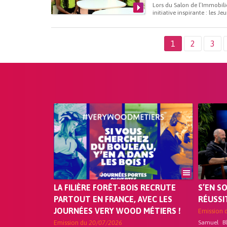
Lors du Salon de l’Immobili
initiative inspirante : les 
1
2
3
LA FILIÈRE FORÊT-BOIS RECRUTE
S’EN S
PARTOUT EN FRANCE, AVEC LES
RÉUSSI
JOURNÉES VERY WOOD MÉTIERS !
Emission 
Emission du
20/07/2026
Samuel B