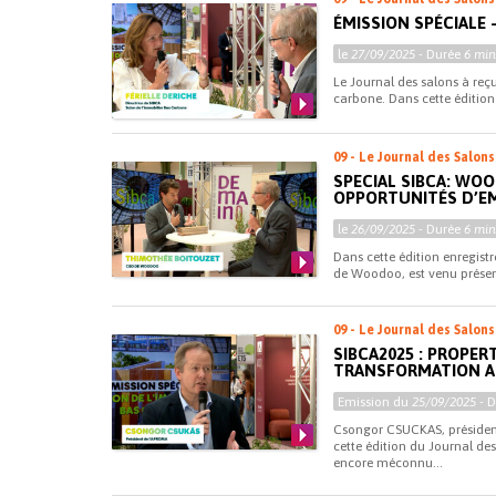
ÉMISSION SPÉCIALE 
le
27/09/2025
- Durée
6 min
Le Journal des salons à reçu
carbone. Dans cette édition 
09 - Le Journal des Salons
SPECIAL SIBCA: WO
OPPORTUNITÉS D’E
le
26/09/2025
- Durée
6 min
Dans cette édition enregist
de Woodoo, est venu présent
09 - Le Journal des Salons
SIBCA2025 : PROPER
TRANSFORMATION A
Emission du
25/09/2025
- 
Csongor CSUCKAS, président
cette édition du Journal de
encore méconnu...