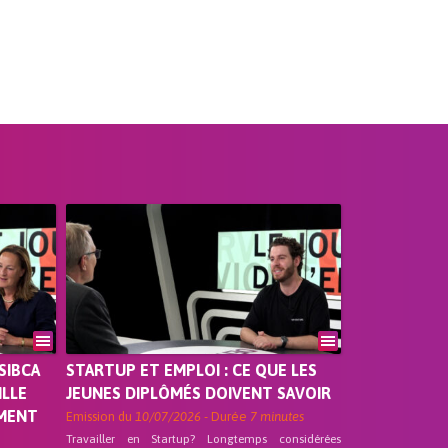
SIBCA
STARTUP ET EMPLOI : CE QUE LES
ILLE
JEUNES DIPLÔMÉS DOIVENT SAVOIR
EMENT
Emission du
10/07/2026
- Durée
7 minutes
Travailler en Startup? Longtemps considérées