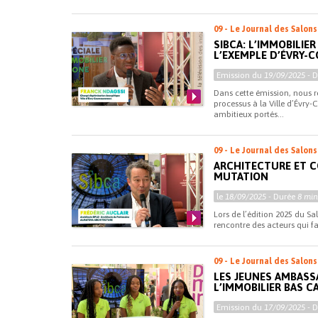
09 - Le Journal des Salons
SIBCA: L’IMMOBILIE
L’EXEMPLE D’ÉVRY
Emission du
19/09/2025
- 
Dans cette émission, nous 
processus à la Ville d’Évry-C
ambitieux portés...
09 - Le Journal des Salons
ARCHITECTURE ET C
MUTATION
le
18/09/2025
- Durée
8 min
Lors de l’édition 2025 du Sa
rencontre des acteurs qui fa
09 - Le Journal des Salons
LES JEUNES AMBASS
L’IMMOBILIER BAS 
Emission du
17/09/2025
- 