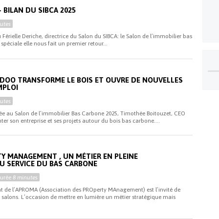
– BILAN DU SIBCA 2025
utes
 Férielle Deriche, directrice du Salon du SIBCA: le Salon de l’immobilier bas
spéciale elle nous fait un premier retour...
ODOO TRANSFORME LE BOIS ET OUVRE DE NOUVELLES
MPLOI
utes
rée au Salon de l’immobilier Bas Carbone 2025, Timothée Boitouzet, CEO
er son entreprise et ses projets autour du bois bas carbone....
TY MANAGEMENT , UN MÉTIER EN PLEINE
U SERVICE DU BAS CARBONE
Durée
8 minutes
 de l’APROMA (Association des PROperty MAnagement) est l’invité de
s salons. L’occasion de mettre en lumière un métier stratégique mais