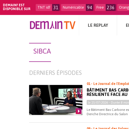
DEMAIN! EST
31
94
236
TNT idf
Numéricable
Free
Oran
DISPONIBLE SUR
LE REPLAY
E
SIBCA
DERNIERS ÉPISODES
01 - Le Journal de l'Emplo
BÂTIMENT BAS CARBO
RÉSILIENTE FACE A
le
15/07/2026
- Durée
8 min
Le Bâtiment Bas Carbone est 
Deriche Directrice du Salon
09 - Le Journal des Salons