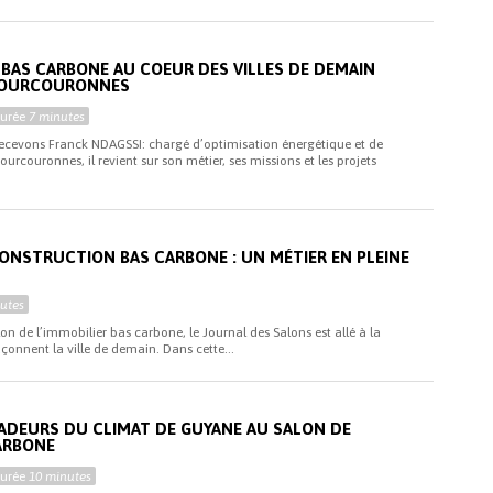
R BAS CARBONE AU COEUR DES VILLES DE DEMAIN
-COURCOURONNES
Durée
7 minutes
recevons Franck NDAGSSI: chargé d’optimisation énergétique et de
ourcouronnes, il revient sur son métier, ses missions et les projets
ONSTRUCTION BAS CARBONE : UN MÉTIER EN PLEINE
utes
lon de l’immobilier bas carbone, le Journal des Salons est allé à la
çonnent la ville de demain. Dans cette...
ADEURS DU CLIMAT DE GUYANE AU SALON DE
CARBONE
Durée
10 minutes