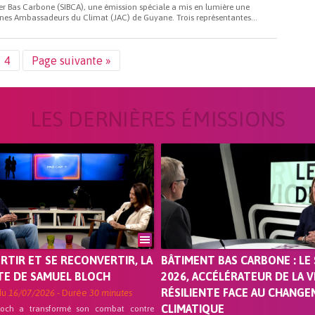
er Bas Carbone (SIBCA), une émission spéciale a mis en lumière une
Jeunes Ambassadeurs du Climat (JAC) de Guyane. Trois représentantes...
4
Page suivante »
LES DERNIÈRES ÉMISSIONS
ORTIR ET SE RECONVERTIR, LA
BÂTIMENT BAS CARBONE : LE 
TE DE SAMUEL BLOCH
2026, ACCÉLÉRATEUR DE LA V
RÉSILIENTE FACE AU CHANG
du
16/07/2026
- Durée
30 minutes
CLIMATIQUE
loch a transformé son combat contre