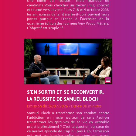
Une filière qui recrute… mais manque de
candidats Vous cherchez un métier utile, concret
et tourné vers l’avenir ? Les 7, 8 et 9 octobre 2026,
les entreprises de la filière forêt-bois ouvrent leurs
portes partout en France à l’occasion de la
quatrième édition des journées Very Wood Métiers.
L’objectif est simple : f...
S’EN SORTIR ET SE RECONVERTIR,
LA RÉUSSITE DE SAMUEL BLOCH
Emission du
16/07/2026
- Durée
30 minutes
Samuel Bloch a transformé son combat contre
l’addiction en métier porteur de sens Peut-on
transformer les épreuves de sa vie en véritable
projet professionnel ? C’est la question au cœur de
ce nouvel épisode de Cap ou pas Cap, l’émission
qui met en lumière celles et ceux qui osent