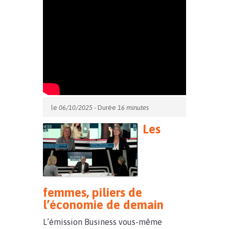
le
06/10/2025
- Durée
16 minutes
Les
femmes, piliers de
l’économie de demain
L’émission Business vous-même