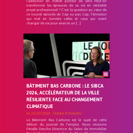
l’addiction en métier porteur de sens Peut-on
transformer les épreuves de sa vie en véritable
projet professionnel ? C’est la question au cœur de
ce nouvel épisode de Cap ou pas Cap, l’émission
qui met en lumière celles et ceux qui osent
changer de vie pour exercer un […]
BÂTIMENT BAS CARBONE : LE SIBCA
2026, ACCÉLÉRATEUR DE LA VILLE
RÉSILIENTE FACE AU CHANGEMENT
CLIMATIQUE
le
15/07/2026
- Durée
8 minutes
Le Bâtiment Bas Carbone est le sujet de cette
édition du journal de l’emploi. Nous recevons
Férielle Deriche Directrice du Salon de Immobilier