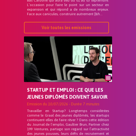
Bas Carbone qui aura lieu du 01 au 03 septembre.
L’occasion pour faire le point sur un secteur en
expansion et qui répond a de nombreux enjeux.
Face aux canicules, construire autrement [&h...
Voir toutes les emissions
STARTUP ET EMPLOI : CE QUE LES
JEUNES DIPLÔMÉS DOIVENT SAVOIR
Emission du
10/07/2026
- Durée
7 minutes
Travailler en Startup? Longtemps considérées
comme le Graal des jeunes diplômés, les startups
continuent-elles de faire rêver ? Dans cette édition
du Journal de l’emploi, Gaultier Brun, Partner chez
199 Ventures, partage son regard sur l’attractivité
des jeunes pousses, leurs défis de recrutement et