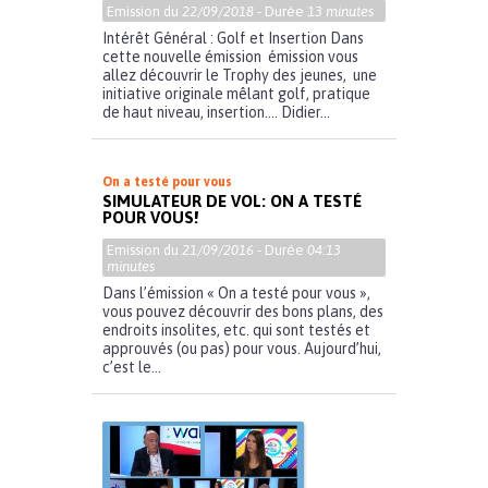
Emission du
22/09/2018
- Durée
13 minutes
Intérêt Général : Golf et Insertion Dans
cette nouvelle émission émission vous
allez découvrir le Trophy des jeunes, une
initiative originale mêlant golf, pratique
de haut niveau, insertion…. Didier...
On a testé pour vous
SIMULATEUR DE VOL: ON A TESTÉ
POUR VOUS!
Emission du
21/09/2016
- Durée
04:13
minutes
Dans l’émission « On a testé pour vous »,
vous pouvez découvrir des bons plans, des
endroits insolites, etc. qui sont testés et
approuvés (ou pas) pour vous. Aujourd’hui,
c’est le...