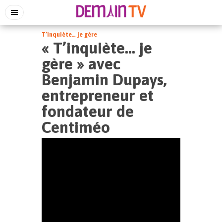
T’inquiète… je gère
« T’inquiète… je
gère » avec
Benjamin Dupays,
entrepreneur et
fondateur de
Centiméo