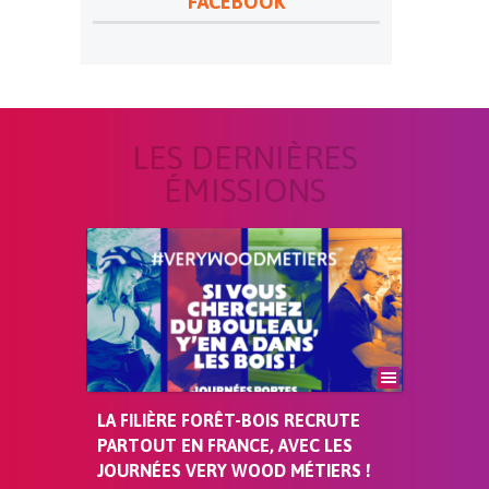
FACEBOOK
LES DERNIÈRES
ÉMISSIONS
LA FILIÈRE FORÊT-BOIS RECRUTE
PARTOUT EN FRANCE, AVEC LES
JOURNÉES VERY WOOD MÉTIERS !