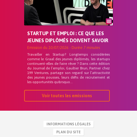
STARTUP ET EMPLOI : CE QUE LES
JEUNES DIPLÔMÉS DOIVENT SAVOIR
Emission du
10/07/2026
- Durée
7 minutes
Travailler en Startup? Longtemps considérées
comme le Graal des jeunes diplômés, les startups
continuent-elles de faire rêver ? Dans cette édition
du Journal de l’emploi, Gaultier Brun, Partner chez
199 Ventures, partage son regard sur l’attractivité
des jeunes pousses, leurs défis de recrutement et
les opportunités qu&rsquo...
Voir toutes les emissions
INFORMATIONS LÉGALES
PLAN DU SITE