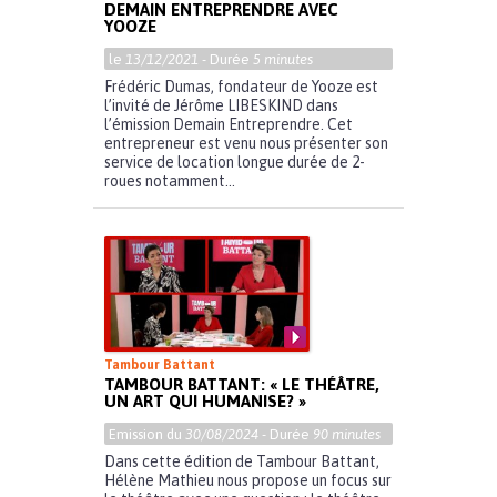
DEMAIN ENTREPRENDRE AVEC
YOOZE
le
13/12/2021
- Durée
5 minutes
Frédéric Dumas, fondateur de Yooze est
l’invité de Jérôme LIBESKIND dans
l’émission Demain Entreprendre. Cet
entrepreneur est venu nous présenter son
service de location longue durée de 2-
roues notamment...
Tambour Battant
TAMBOUR BATTANT: « LE THÉÂTRE,
UN ART QUI HUMANISE? »
Emission du
30/08/2024
- Durée
90 minutes
Dans cette édition de Tambour Battant,
Hélène Mathieu nous propose un focus sur