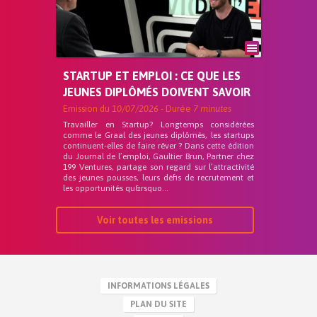
STARTUP ET EMPLOI : CE QUE LES
JEUNES DIPLÔMÉS DOIVENT SAVOIR
Emission du
10/07/2026
- Durée
7 minutes
Travailler en Startup? Longtemps considérées
comme le Graal des jeunes diplômés, les startups
continuent-elles de faire rêver ? Dans cette édition
du Journal de l’emploi, Gaultier Brun, Partner chez
199 Ventures, partage son regard sur l’attractivité
des jeunes pousses, leurs défis de recrutement et
les opportunités qu&rsquo...
Voir toutes les emissions
INFORMATIONS LÉGALES
PLAN DU SITE