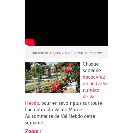
Emission du
05/05/2017
- Durée
15 minutes
Chaque
semaine
découvrez
un nouveau
numéro
de Val
Hebdo
, pour en savoir plus sur toute
l’actualité du Val de Marne.
Au sommaire de Val Hebdo cette
semaine :
Zoom :