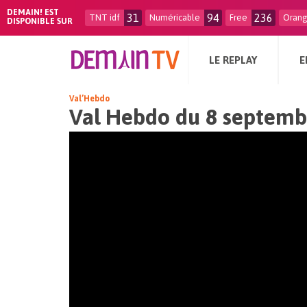
DEMAIN! EST
31
94
236
TNT idf
Numéricable
Free
Oran
DISPONIBLE SUR
LE REPLAY
E
Val’Hebdo
Val Hebdo du 8 septemb