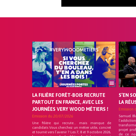
LA FILIÈRE FORÊT-BOIS RECRUTE
S’EN S
PARTOUT EN FRANCE, AVEC LES
LA RÉU
JOURNÉES VERY WOOD MÉTIERS !
Emission 
Emission du
20/07/2026
Samuel Bl
l’addicti
Une filière qui recrute… mais manque de
transforme
candidats Vous cherchez un métier utile, concret
projet pro
et tourné vers l’avenir ? Les 7, 8 et 9 octobre 2026,
de ce no