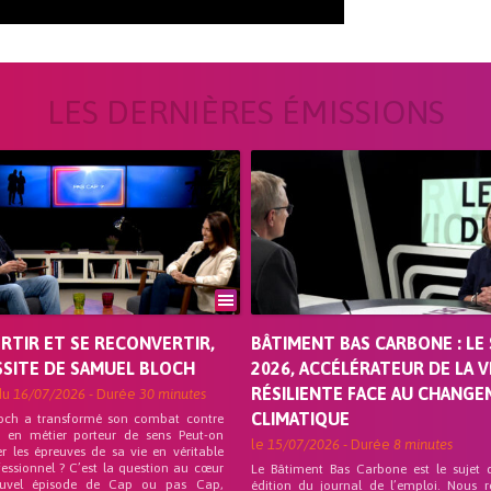
LES DERNIÈRES ÉMISSIONS
ORTIR ET SE RECONVERTIR,
BÂTIMENT BAS CARBONE : LE 
SSITE DE SAMUEL BLOCH
2026, ACCÉLÉRATEUR DE LA V
RÉSILIENTE FACE AU CHANG
du
16/07/2026
- Durée
30 minutes
CLIMATIQUE
och a transformé son combat contre
on en métier porteur de sens Peut-on
le
15/07/2026
- Durée
8 minutes
r les épreuves de sa vie en véritable
fessionnel ? C’est la question au cœur
Le Bâtiment Bas Carbone est le sujet 
uvel épisode de Cap ou pas Cap,
édition du journal de l’emploi. Nous 