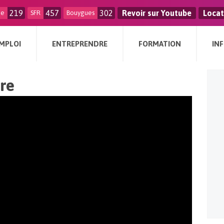
219
457
302
Revoir sur Youtube
Locat
ge
SFR
Bouygues
MPLOI
ENTREPRENDRE
FORMATION
IN
re