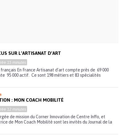
CUS SUR L’ARTISANAT D’ART
urée
15 minutes
on français En France Artisanat d’art compte près de 69 000
te 95 000 actif. Ce sont 198 métiers et 83 spécialités
n
TION : MON COACH MOBILITÉ
urée
12 minutes
gée de mission du Corner Innovation de Centre Inffo, et
rice de Mon Coach Mobilité sont les invités du Journal de la