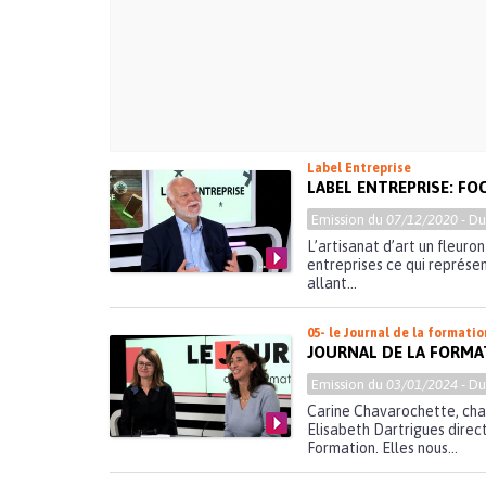
Label Entreprise
LABEL ENTREPRISE: FO
Emission du
07/12/2020
- D
L’artisanat d’art un fleur
entreprises ce qui représen
allant...
05- le Journal de la formatio
JOURNAL DE LA FORMA
Emission du
03/01/2024
- D
Carine Chavarochette, char
Elisabeth Dartrigues direct
Formation. Elles nous...