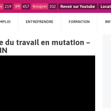
219
457
302
Revoir sur Youtube
Locat
ge
SFR
Bouygues
MPLOI
ENTREPRENDRE
FORMATION
IN
 du travail en mutation –
HN