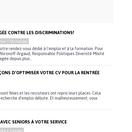
GÉE CONTRE LES DISCRIMINATIONS!
urée
7:50 minutes
votre rendez-vous dédié à l’emploi et à la formation. Pour
 Woronoff-Argaud, Responsable Politiques Diversité Mixité
agée depuis plus...
AÇONS D’OPTIMISER VOTRE CV POUR LA RENTRÉE
sont finies et les recruteurs ont repris leurs places. Cela
la recherche d’emploi débute. Et malheureusement, vous
 AVEC SENIORS À VOTRE SERVICE
urée
6 minutes