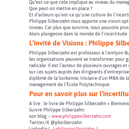
Qu’est-ce que cela implique au niveau du manag
Que peut-on mettre en place ?
Et d’ailleurs qu’est-ce qu’une culture de l’incert
Philippe Silberzahn nous apporte une vision opti
niveau. Car plus que survivre, nous pouvons pro
Alors plongeons dans le monde de l’incertitude 
L’invité de Visions : Philippe Sil
Philippe Silberzahn est professeur à l’emlyon Bu
les organisations peuvent se transformer pour gé
radicale. Il est l’auteur de plusieurs ouvrages e
sur ces sujets auprès des dirigeants d’entrepris
diplômé de la Sorbonne, titulaire d’un MBA de l
management de l’École Polytechnique.
Pour en savoir plus sur l’incertit
A lire : le livre de Philippe Silberzahn « Bienven
Suivre Philippe Silberzahn:
son blog –
www.philippesilberzahn.com
Twitter/X @phsilberzahn
LinkedIn (
/ philippesilberzahn
)