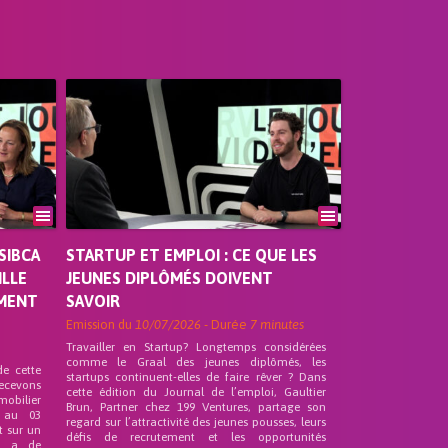
SIBCA
STARTUP ET EMPLOI : CE QUE LES
ILLE
JEUNES DIPLÔMÉS DOIVENT
EMENT
SAVOIR
Emission du
10/07/2026
- Durée
7 minutes
Travailler en Startup? Longtemps considérées
comme le Graal des jeunes diplômés, les
de cette
startups continuent-elles de faire rêver ? Dans
recevons
cette édition du Journal de l’emploi, Gaultier
mobilier
Brun, Partner chez 199 Ventures, partage son
 au 03
regard sur l’attractivité des jeunes pousses, leurs
t sur un
défis de recrutement et les opportunités
nd a de