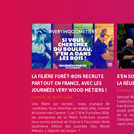
LA FILIÈRE FORÊT-BOIS RECRUTE
S’EN S
PARTOUT EN FRANCE, AVEC LES
LA RÉU
JOURNÉES VERY WOOD MÉTIERS !
Emission 
Emission du
20/07/2026
Samuel Bl
l’addicti
Une filière qui recrute… mais manque de
transforme
candidats Vous cherchez un métier utile, concret
projet pro
et tourné vers l’avenir ? Les 7, 8 et 9 octobre 2026,
de ce no
les entreprises de la filière forêt-bois ouvrent
l’émission
leurs portes partout en France à l’occasion de la
osent chan
quatrième édition des journées Very Wood
Métiers. L’objectif est simple : f...