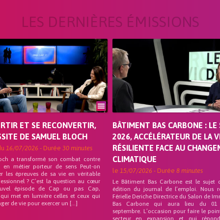
LES DERNIÈRES ÉMISSIONS
ORTIR ET SE RECONVERTIR,
BÂTIMENT BAS CARBONE : LE 
SSITE DE SAMUEL BLOCH
2026, ACCÉLÉRATEUR DE LA V
RÉSILIENTE FACE AU CHANG
du
16/07/2026
- Durée
30 minutes
CLIMATIQUE
och a transformé son combat contre
on en métier porteur de sens Peut-on
le
15/07/2026
- Durée
8 minutes
r les épreuves de sa vie en véritable
fessionnel ? C’est la question au cœur
Le Bâtiment Bas Carbone est le sujet 
uvel épisode de Cap ou pas Cap,
édition du journal de l’emploi. Nous 
 qui met en lumière celles et ceux qui
Férielle Deriche Directrice du Salon de Im
ger de vie pour exercer un […]
Bas Carbone qui aura lieu du 01
septembre. L’occasion pour faire le poin
secteur en expansion et qui répo