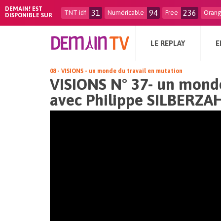
DEMAIN! EST
31
94
236
TNT idf
Numéricable
Free
Oran
DISPONIBLE SUR
LE REPLAY
E
08 - VISIONS - un monde du travail en mutation
VISIONS N° 37- un monde
avec Philippe SILBERZA