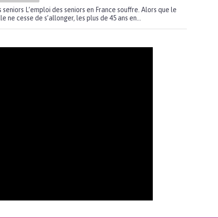
s seniors L’emploi des seniors en France souffre. Alors que le
e ne cesse de s’allonger, les plus de 45 ans en...