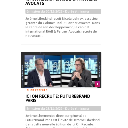
AVOCATS
Emission du
20/12/2022
- Durée
6 minutes
Jérôme Libeskind reçoit Nicola Lohrey, associée
gérante du Cabinet Rödl & Partner Avocats. Dans
le cadre de son développement, le cabinet
international Rödl & Partner Avocats recrute de
nouveaux...
Ici on recrute
ICI ON RECRUTE: FUTUREBRAND
PARIS
Emission du
23/11/2022
- Durée
6 minutes
Jérôme Lhermenier, directeur général de
FutureBrand Paris est l’invité de Jérôme Libeskind
dans cette nouvelle édition de Ici On Recrute.