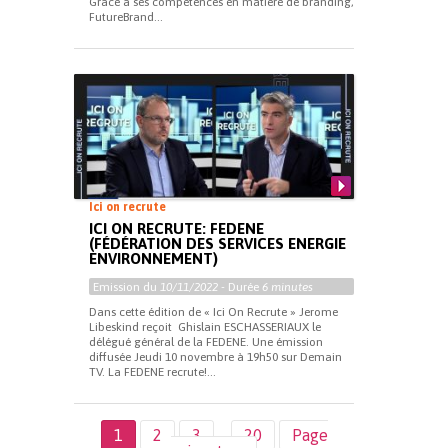
Grâce à ses compétences en matière de branding,
FutureBrand...
Ici on recrute
ICI ON RECRUTE: FEDENE
(FÉDÉRATION DES SERVICES ENERGIE
ENVIRONNEMENT)
Emission du
10/11/2022
- Durée
6 minutes
Dans cette édition de « Ici On Recrute » Jerome
Libeskind reçoit Ghislain ESCHASSERIAUX le
délégué général de la FEDENE. Une émission
diffusée Jeudi 10 novembre à 19h50 sur Demain
TV. La FEDENE recrute!...
1
2
3
…
20
Page