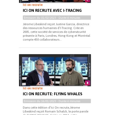
Ici on recrute
ICI ON RECRUTE AVEC I-TRACING
Emission du
01/02/2023
- Durée
6 minutes
Jérome Libeskind reçoit Justine Garcia, directrice
des ressources humaines d’I-Tracing. Crée en
2005, cette société de services de cybersécurité
présente à Paris, Londres, Hong-Kong et Montréal
compte 450 collaborateurs...
Ici on recrute
ICI ON RECRUTE: FLYING WHALES
Emission du
16/01/2023
- Durée
6 minutes
Dans cette édition d’Ici On recrute,Jérome
Libeskind reçoit Romain Schalck, le porte parole