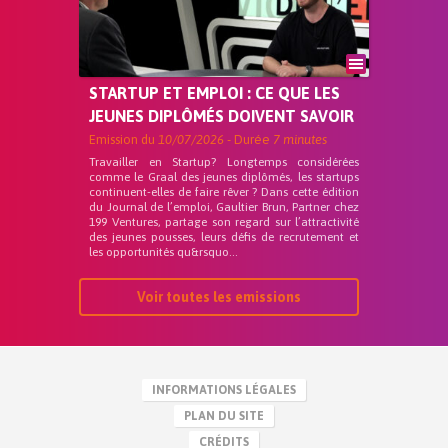
STARTUP ET EMPLOI : CE QUE LES
JEUNES DIPLÔMÉS DOIVENT SAVOIR
Emission du
10/07/2026
- Durée
7 minutes
Travailler en Startup? Longtemps considérées
comme le Graal des jeunes diplômés, les startups
continuent-elles de faire rêver ? Dans cette édition
du Journal de l’emploi, Gaultier Brun, Partner chez
199 Ventures, partage son regard sur l’attractivité
des jeunes pousses, leurs défis de recrutement et
les opportunités qu&rsquo...
Voir toutes les emissions
INFORMATIONS LÉGALES
PLAN DU SITE
CRÉDITS