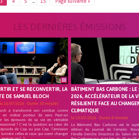
3
4
5
…
15
Page suivante »
LES DERNIÈRES ÉMISSIONS
ORTIR ET SE RECONVERTIR, LA
BÂTIMENT BAS CARBONE : LE 
TE DE SAMUEL BLOCH
2026, ACCÉLÉRATEUR DE LA V
RÉSILIENTE FACE AU CHANG
du
16/07/2026
- Durée
30 minutes
CLIMATIQUE
loch a transformé son combat contre
on en métier porteur de sens Peut-on
le
15/07/2026
- Durée
8 minutes
er les épreuves de sa vie en véritable
fessionnel ? C’est la question au cœur de
Le Bâtiment Bas Carbone est le suje
 épisode de Cap ou pas Cap, l’émission
édition du journal de l’emploi. Nou
 lumière celles et ceux qui osent changer
Férielle Deriche Directrice du Salon de
r exercer un […]
Bas Carbone qui aura lieu du 01 au 03 