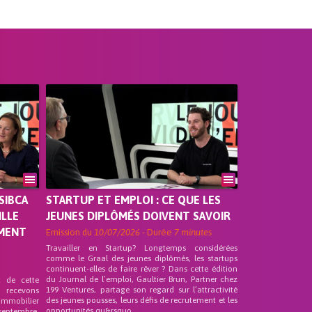
SIBCA
STARTUP ET EMPLOI : CE QUE LES
ILLE
JEUNES DIPLÔMÉS DOIVENT SAVOIR
EMENT
Emission du
10/07/2026
- Durée
7 minutes
Travailler en Startup? Longtemps considérées
comme le Graal des jeunes diplômés, les startups
continuent-elles de faire rêver ? Dans cette édition
du Journal de l’emploi, Gaultier Brun, Partner chez
t de cette
199 Ventures, partage son regard sur l’attractivité
s recevons
des jeunes pousses, leurs défis de recrutement et les
 Immobilier
opportunités qu&rsquo...
septembre.