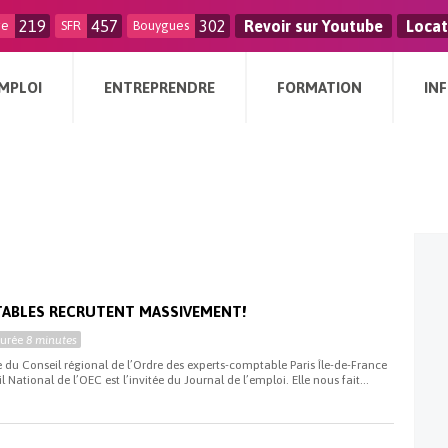
219
457
302
Revoir sur Youtube
Locat
ge
SFR
Bouygues
MPLOI
ENTREPRENDRE
FORMATION
IN
TABLES RECRUTENT MASSIVEMENT!
Durée
8 minutes
e du Conseil régional de l’Ordre des experts-comptable Paris Île-de-France
 National de l’OEC est l’invitée du Journal de l’emploi. Elle nous fait...
i