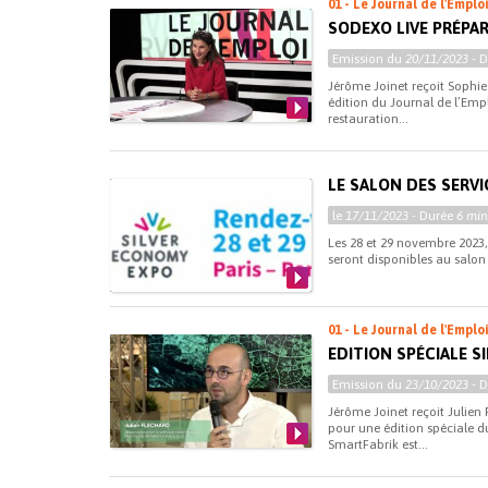
01 - Le Journal de l'Emplo
SODEXO LIVE PRÉPAR
Emission du
20/11/2023
- 
Jérôme Joinet reçoit Sophie
édition du Journal de l’Emp
restauration...
LE SALON DES SERVI
le
17/11/2023
- Durée
6 min
Les 28 et 29 novembre 2023, 
seront disponibles au salon 
01 - Le Journal de l'Emplo
EDITION SPÉCIALE 
Emission du
23/10/2023
- 
Jérôme Joinet reçoit Julie
pour une édition spéciale d
SmartFabrik est...