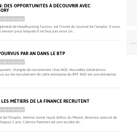
N: DES OPPORTUNITÉS À DÉCOUVRIR AVEC
TORY
Durée
6 minutes
énéral de Headhunting Factory, est l’invité du Journal de l’emploi. Il nous
 tension pour lesquels il ne faut pas avoir un...
i
 POURVUS PAR AN DANS LE BTP
Durée
5 minutes
 Laurent, chargée de recrutement chez NGE, Nouvelles Générations
us sur les recrutement de cette entrerpise du BTP. NGE est une entreprise
i
 LES MÉTIERS DE LA FINANCE RECRUTENT
Durée
6 minutes
l de l’Emploi, Jérôme Joinet reçoit Arthur du Mesnil, directeur associé de
 Depuis 3 ans, Calmon Partners est une société de...