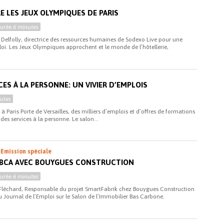
i
E LES JEUX OLYMPIQUES DE PARIS
Durée
6 minutes
 Delfolly, directrice des ressources humaines de Sodexo Live pour une
loi. Les Jeux Olympiques approchent et le monde de l’hôtellerie,
CES À LA PERSONNE: UN VIVIER D’EMPLOIS
utes
à Paris Porte de Versailles, des milliers d’emplois et d’offres de formations
des services à la personne. Le salon...
i
Emission spéciale
SIBCA AVEC BOUYGUES CONSTRUCTION
Durée
6 minutes
n Fléchard, Responsable du projet SmartFabrik chez Bouygues Construction
u Journal de l’Emploi sur le Salon de l’Immobilier Bas Carbone.