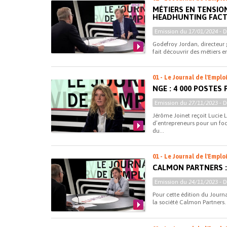
MÉTIERS EN TENSIO
HEADHUNTING FAC
Emission du
17/01/2024
- 
Godefroy Jordan, directeur g
fait découvrir des métiers en
01 - Le Journal de l'Emplo
NGE : 4 000 POSTES
Emission du
27/11/2023
- 
Jérôme Joinet reçoit Lucie
d’entrepreneurs pour un foc
du...
01 - Le Journal de l'Emplo
CALMON PARTNERS :
Emission du
24/11/2023
- 
Pour cette édition du Journa
la société Calmon Partners.