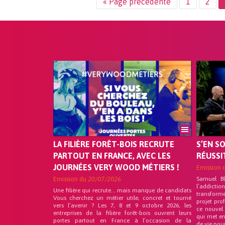
« Page précédente
1
2
LA FILIÈRE FORÊT-BOIS RECRUTE
S’EN S
PARTOUT EN FRANCE, AVEC LES
RÉUSSI
JOURNÉES VERY WOOD MÉTIERS !
Emission 
Emission du
20/07/2026
Samuel B
l’addicti
Une filière qui recrute… mais manque de candidats
transform
Vous cherchez un métier utile, concret et tourné
projet pro
vers l’avenir ? Les 7, 8 et 9 octobre 2026, les
ce nouvel
entreprises de la filière forêt-bois ouvrent leurs
qui met en
portes partout en France à l’occasion de la
de vie pou