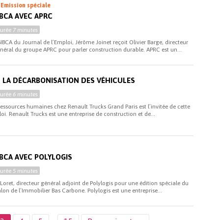
i
Emission spéciale
IBCA AVEC APRC
Durée
7 minutes
SIBCA du Journal de l’Emploi, Jérôme Joinet reçoit Olivier Barge, directeur
énéral du groupe APRC pour parler construction durable. APRC est un...
 LA DÉCARBONISATION DES VÉHICULES
Durée
6 minutes
essources humaines chez Renault Trucks Grand Paris est l’invitée de cette
oi. Renault Trucks est une entreprise de construction et de...
IBCA AVEC POLYLOGIS
Durée
5 minutes
Loret, directeur général adjoint de Polylogis pour une édition spéciale du
alon de l’Immobilier Bas Carbone. Polylogis est une entreprise...