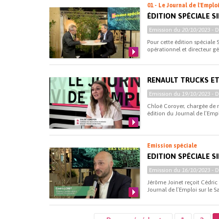
01 - Le Journal de l'Emplo
ÉDITION SPÉCIALE S
Emission du
20/10/2023
- 
Pour cette édition spéciale 
opérationnel et directeur g
RENAULT TRUCKS ET
Emission du
19/10/2023
- 
Chloé Coroyer, chargée de r
édition du Journal de l’Empl
Emission spéciale
EDITION SPÉCIALE S
Emission du
16/10/2023
- 
Jérôme Joinet reçoit Cédric 
Journal de l’Emploi sur le S