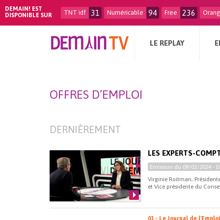
DEMAIN! EST
31
94
236
TNT idf
Numéricable
Free
Oran
DISPONIBLE SUR
LE REPLAY
E
OFFRES D’EMPLOI
DERNIÈREMENT
LES EXPERTS-COMP
Emission du
09/02/2024
- 
Virginie Roitman, Président
et Vice présidente du Conseil
01 - Le Journal de l'Emplo