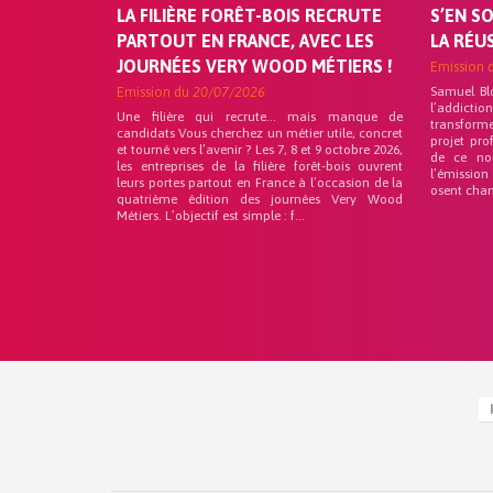
LA FILIÈRE FORÊT-BOIS RECRUTE
S’EN S
PARTOUT EN FRANCE, AVEC LES
LA RÉU
JOURNÉES VERY WOOD MÉTIERS !
Emission 
Emission du
20/07/2026
Samuel Bl
l’addicti
Une filière qui recrute… mais manque de
transforme
candidats Vous cherchez un métier utile, concret
projet pro
et tourné vers l’avenir ? Les 7, 8 et 9 octobre 2026,
de ce no
les entreprises de la filière forêt-bois ouvrent
l’émission
leurs portes partout en France à l’occasion de la
osent chan
quatrième édition des journées Very Wood
Métiers. L’objectif est simple : f...