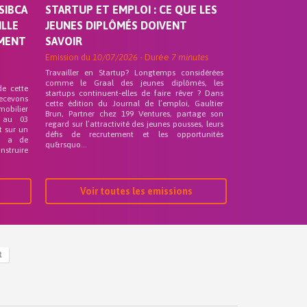
SIBCA
STARTUP ET EMPLOI : CE QUE LES
ILLE
JEUNES DIPLÔMÉS DOIVENT
EMENT
SAVOIR
Emission du
10/07/2026
- Durée
7 minutes
Travailler en Startup? Longtemps considérées
comme le Graal des jeunes diplômés, les
de cette
startups continuent-elles de faire rêver ? Dans
recevons
cette édition du Journal de l’emploi, Gaultier
mobilier
Brun, Partner chez 199 Ventures, partage son
 au 03
regard sur l’attractivité des jeunes pousses, leurs
t sur un
défis de recrutement et les opportunités
nd a de
qu&rsquo...
nstruire
Voir toutes les emissions
R