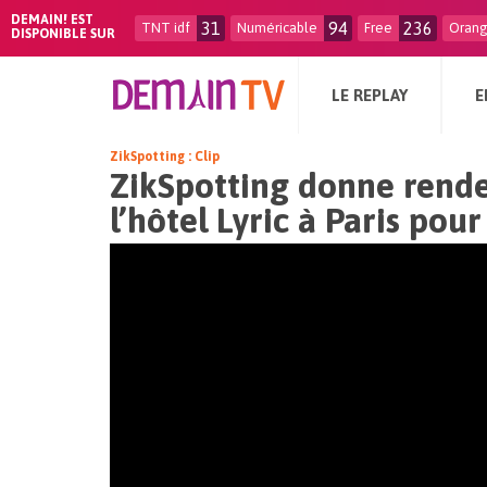
DEMAIN! EST
31
94
236
TNT idf
Numéricable
Free
Oran
DISPONIBLE SUR
LE REPLAY
E
ZikSpotting : Clip
ZikSpotting donne rende
l’hôtel Lyric à Paris po