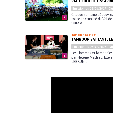
VAL HEBDO DU 28 AVRIL
Emission du
28/04/2017
- D
Chaque semaine découvrez 
toute l’actualité du Val d
Suite à...
Tambour Battant
TAMBOUR BATTANT: LE
Emission du
05/12/2025
- D
Les Hommes et la mer c’es
par Hélène Mathieu. Elle 
LEBRUN....