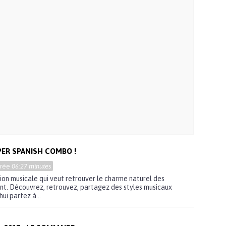
PER SPANISH COMBO !
urée
06:27 minutes
ion musicale qui veut retrouver le charme naturel des
ant. Découvrez, retrouvez, partagez des styles musicaux
ui partez à...