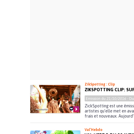
ZikSpotting : Clip
ZIKSPOTTING CLIP: SU
Emission du
21/10/2016
- D
ZickSpotting est une émiss
artistes qu’elle met en av
frais et nouveaux. Aujourd’h
Val’Hebdo