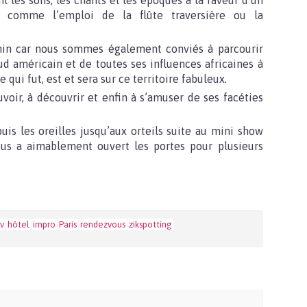
 les sons, les chants et les époques à la faveur d’un
é comme l’emploi de la flûte traversière ou la
min car nous sommes également conviés à parcourir
sud américain et de toutes ses influences africaines à
 qui fut, est et sera sur ce territoire fabuleux.
oir, à découvrir et enfin à s’amuser de ses facéties
s les oreilles jusqu’aux orteils suite au mini show
ous a aimablement ouvert les portes pour plusieurs
v
hôtel
impro
Paris
rendezvous
zikspotting