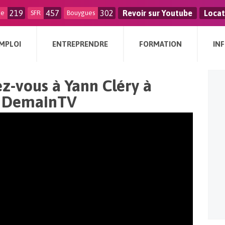
219
457
302
Revoir sur Youtube
Locat
ge
SFR
Bouygues
MPLOI
ENTREPRENDRE
FORMATION
IN
z-vous à Yann Cléry à
ur DemainTV