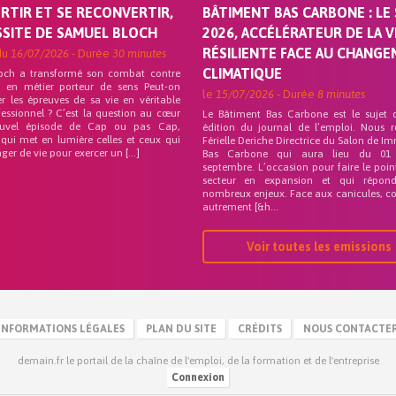
ORTIR ET SE RECONVERTIR,
BÂTIMENT BAS CARBONE : LE 
SSITE DE SAMUEL BLOCH
2026, ACCÉLÉRATEUR DE LA V
RÉSILIENTE FACE AU CHANG
du
16/07/2026
- Durée
30 minutes
CLIMATIQUE
och a transformé son combat contre
on en métier porteur de sens Peut-on
le
15/07/2026
- Durée
8 minutes
r les épreuves de sa vie en véritable
fessionnel ? C’est la question au cœur
Le Bâtiment Bas Carbone est le sujet 
uvel épisode de Cap ou pas Cap,
édition du journal de l’emploi. Nous 
 qui met en lumière celles et ceux qui
Férielle Deriche Directrice du Salon de Im
ger de vie pour exercer un […]
Bas Carbone qui aura lieu du 01
septembre. L’occasion pour faire le poin
secteur en expansion et qui répo
nombreux enjeux. Face aux canicules, co
autrement [&h...
Voir toutes les emissions
INFORMATIONS LÉGALES
PLAN DU SITE
CRÉDITS
NOUS CONTACTE
demain.fr le portail de la chaîne de l'emploi, de la formation et de l'entreprise
Connexion