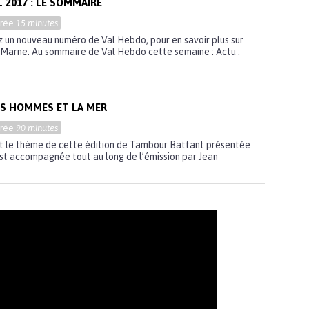
 2017 : LE SOMMAIRE
urée
15 minutes
un nouveau numéro de Val Hebdo, pour en savoir plus sur
e Marne. Au sommaire de Val Hebdo cette semaine : Actu :
S HOMMES ET LA MER
urée
90 minutes
t le thème de cette édition de Tambour Battant présentée
est accompagnée tout au long de l’émission par Jean