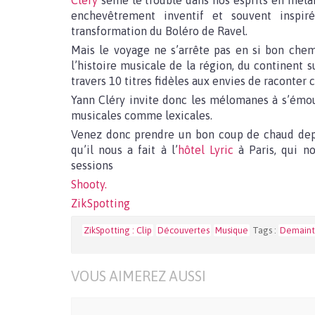
Cléry
sème le trouble dans nos esprits en mêlant
enchevêtrement inventif et souvent inspir
transformation du Boléro de Ravel.
Mais le voyage ne s’arrête pas en si bon che
l’histoire musicale de la région, du continent 
travers 10 titres fidèles aux envies de raconter ce
Yann Cléry invite donc les mélomanes à s’émouv
musicales comme lexicales.
Venez donc prendre un bon coup de chaud depui
qu’il nous a fait à l’
hôtel Lyric
à Paris, qui n
sessions
Shooty.
ZikSpotting
ZikSpotting : Clip
Découvertes
Musique
Tags :
Demaint
VOUS AIMEREZ AUSSI