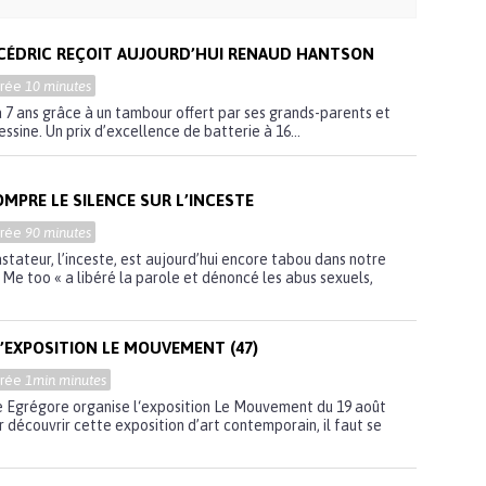
CÉDRIC REÇOIT AUJOURD’HUI RENAUD HANTSON
urée
10 minutes
7 ans grâce à un tambour offert par ses grands-parents et
essine. Un prix d’excellence de batterie à 16...
MPRE LE SILENCE SUR L’INCESTE
urée
90 minutes
ateur, l’inceste, est aujourd’hui encore tabou dans notre
 Me too « a libéré la parole et dénoncé les abus sexuels,
’EXPOSITION LE MOUVEMENT (47)
urée
1min minutes
ve Egrégore organise l‘exposition Le Mouvement du 19 août
 découvrir cette exposition d’art contemporain, il faut se