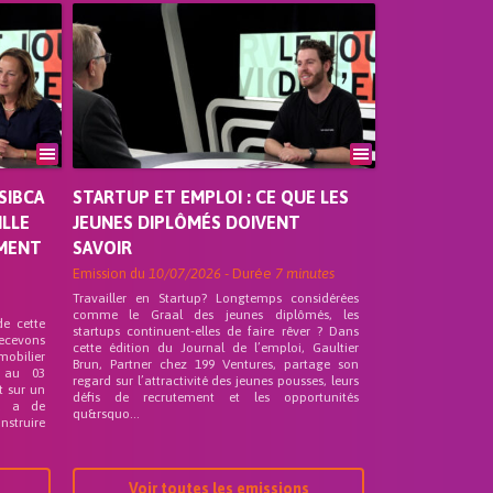
SIBCA
STARTUP ET EMPLOI : CE QUE LES
ILLE
JEUNES DIPLÔMÉS DOIVENT
EMENT
SAVOIR
Emission du
10/07/2026
- Durée
7 minutes
Travailler en Startup? Longtemps considérées
comme le Graal des jeunes diplômés, les
de cette
startups continuent-elles de faire rêver ? Dans
recevons
cette édition du Journal de l’emploi, Gaultier
mobilier
Brun, Partner chez 199 Ventures, partage son
 au 03
regard sur l’attractivité des jeunes pousses, leurs
t sur un
défis de recrutement et les opportunités
nd a de
qu&rsquo...
nstruire
Voir toutes les emissions