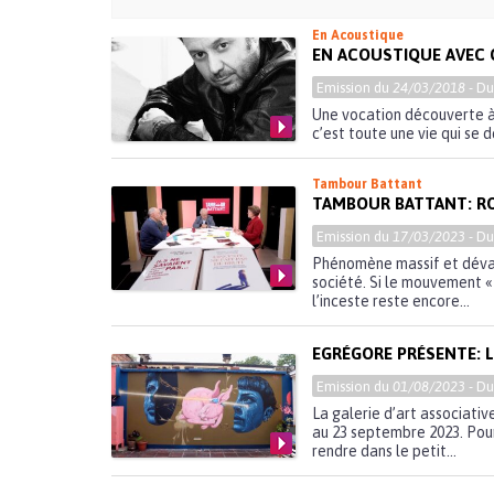
En Acoustique
EN ACOUSTIQUE AVEC 
Emission du
24/03/2018
- D
Une vocation découverte à 
c’est toute une vie qui se d
Tambour Battant
TAMBOUR BATTANT: RO
Emission du
17/03/2023
- D
Phénomène massif et dévast
société. Si le mouvement «
l’inceste reste encore...
EGRÉGORE PRÉSENTE: L
Emission du
01/08/2023
- D
La galerie d’art associati
au 23 septembre 2023. Pour
rendre dans le petit...