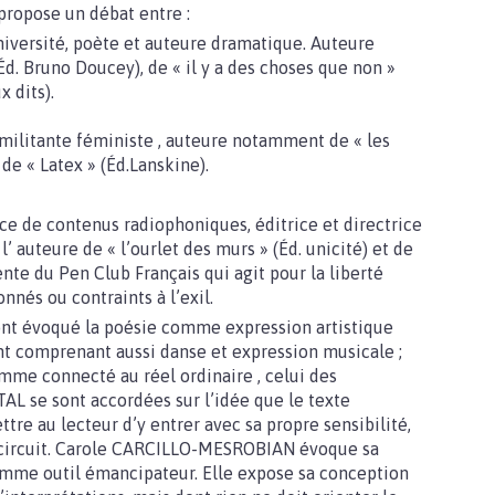
 propose un débat entre :
université, poète et auteure dramatique. Auteure
. Bruno Doucey), de « il y a des choses que non »
 dits).
 militante féministe , auteure notamment de « les
t de « Latex » (Éd.Lanskine).
ce de contenus radiophoniques, éditrice et directrice
’ auteure de « l’ourlet des murs » (Éd. unicité) et de
ente du Pen Club Français qui agit pour la liberté
nés ou contraints à l’exil.
nt évoqué la poésie comme expression artistique
nt comprenant aussi danse et expression musicale ;
mme connecté au réel ordinaire , celui des
AL se sont accordées sur l’idée que le texte
tre au lecteur d’y entrer avec sa propre sensibilité,
ircuit. Carole CARCILLO-MESROBIAN évoque sa
 comme outil émancipateur. Elle expose sa conception