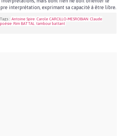
interprétations, mais dont rien ne doit orienter le
opre interprétation, exprimant sa capacité à être libre.
Tags :
Antoine Spire
Carole CARCILLO-MESROBIAN
Claude
poésie
Rim BATTAL
tambour battant