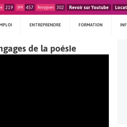
219
457
302
Revoir sur Youtube
Locat
ge
SFR
Bouygues
MPLOI
ENTREPRENDRE
FORMATION
IN
ngages de la poésie