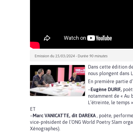
Emission du
15/03/2024
- Durée
90 minutes
Dans cette édition d
nous plongent dans L
En première partie d’
–
Eugène DURIF,
poèt
notamment de « Au bo
L’étreinte, le temps 
ET
–
Marc VANICATTE, dit DAREKA
, poète, performe
vice-président de l’ONG World Poetry Slam orga
Xénographes).