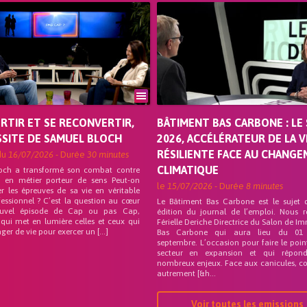
ORTIR ET SE RECONVERTIR,
BÂTIMENT BAS CARBONE : LE 
SSITE DE SAMUEL BLOCH
2026, ACCÉLÉRATEUR DE LA V
RÉSILIENTE FACE AU CHANG
du
16/07/2026
- Durée
30 minutes
CLIMATIQUE
och a transformé son combat contre
on en métier porteur de sens Peut-on
le
15/07/2026
- Durée
8 minutes
r les épreuves de sa vie en véritable
fessionnel ? C’est la question au cœur
Le Bâtiment Bas Carbone est le sujet 
uvel épisode de Cap ou pas Cap,
édition du journal de l’emploi. Nous 
 qui met en lumière celles et ceux qui
Férielle Deriche Directrice du Salon de Im
ger de vie pour exercer un […]
Bas Carbone qui aura lieu du 01
septembre. L’occasion pour faire le poin
secteur en expansion et qui répo
nombreux enjeux. Face aux canicules, co
autrement [&h...
Voir toutes les emissions