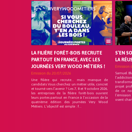
LA FILIÈRE FORÊT-BOIS RECRUTE
S’EN S
PARTOUT EN FRANCE, AVEC LES
LA RÉU
JOURNÉES VERY WOOD MÉTIERS !
Emission 
Emission du
20/07/2026
Samuel Bl
l’addicti
Une filière qui recrute… mais manque de
transforme
candidats Vous cherchez un métier utile, concret
projet pro
et tourné vers l’avenir ? Les 7, 8 et 9 octobre 2026,
de ce no
les entreprises de la filière forêt-bois ouvrent
l’émission
leurs portes partout en France à l’occasion de la
osent chan
quatrième édition des journées Very Wood
Métiers. L’objectif est simple : f...