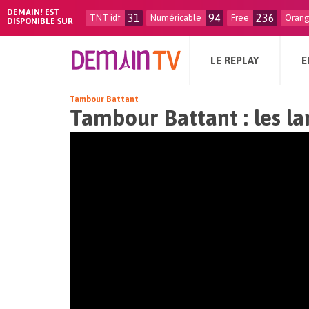
DEMAIN! EST
31
94
236
TNT idf
Numéricable
Free
Oran
DISPONIBLE SUR
LE REPLAY
E
Tambour Battant
Tambour Battant : les la