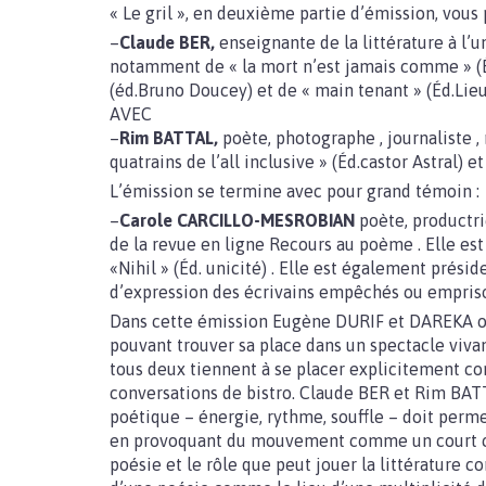
« Le gril », en deuxième partie d’émission, vous
–
Claude BER,
enseignante de la littérature à l’
notamment de « la mort n’est jamais comme » (Éd
(éd.Bruno Doucey) et de « main tenant » (Éd.Lieux
AVEC
–
Rim BATTAL,
poète, photographe , journaliste ,
quatrains de l’all inclusive » (Éd.castor Astral) e
L’émission se termine avec pour grand témoin :
–
Carole CARCILLO-MESROBIAN
poète, productri
de la revue en ligne Recours au poème . Elle est l
«Nihil » (Éd. unicité) . Elle est également présid
d’expression des écrivains empêchés ou emprison
Dans cette émission Eugène DURIF et DAREKA o
pouvant trouver sa place dans un spectacle viva
tous deux tiennent à se placer explicitement co
conversations de bistro. Claude BER et Rim BATT
poétique – énergie, rythme, souffle – doit permet
en provoquant du mouvement comme un court c
poésie et le rôle que peut jouer la littérature