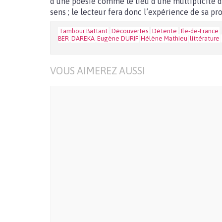
d’une poésie comme le lieu d’une multiplicité d’
sens ; le lecteur fera donc l’expérience de sa pr
Tambour Battant
Découvertes
Détente
Ile-de-France
BER
DAREKA
Eugène DURIF
Hélène Mathieu
littérature
VOUS AIMEREZ AUSSI